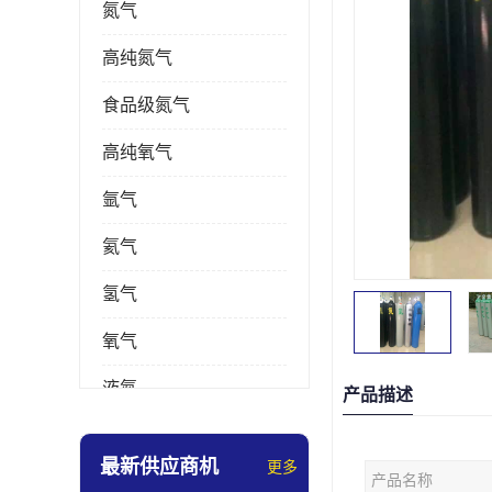
氮气
高纯氮气
食品级氮气
高纯氧气
氩气
氦气
氢气
氧气
液氮
产品描述
乙炔
最新供应商机
更多
产品名称