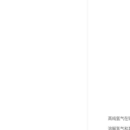
高纯氩气在
溶解氢气和