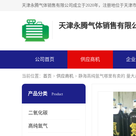
天津永腾气体销售有限
公司首页
供应商机
企业
当前位置：
首页
>
供应商机
> 静海高纯氩气哪里有卖的 量大
产品分类
Product
二氧化碳
高纯氩气