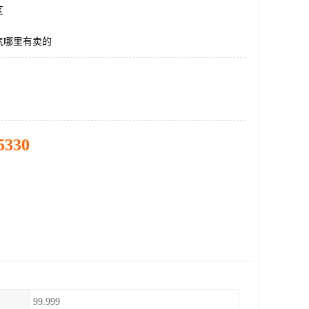
区
气哪里有卖的
5330
99.999