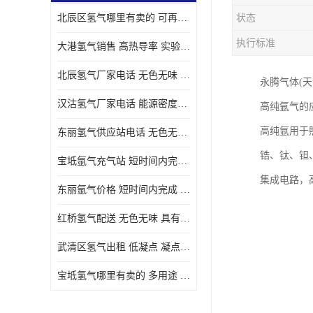
北辰区氢气哪里有卖的 可再生 实验室应用
状态
执行标准
大港氢气销售 高热导率 实验室应用
北辰氢气厂家电话 无色无味 凝点为-259
永腾气体(
汉沽氢气厂家电话 能源密度高 储存和传输便利
高纯氩气的
高纯氩用于
东丽氢气供应站电话 无色无味 储存和传输便利
锆、钛、钽
宝坻氩气充气站 短时间内完成 人员经过培训
集成电路，
东丽氩气价格 短时间内完成 物流管理优良
红桥氢气配送 无色无味 具有较低的密度
武清区氢气出租 低凝点 凝点为-259
宝坻氢气哪里有卖的 多用途 可以在空气中上升