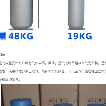
制法
氩的含量要比其它稀有气体丰富。因此，氩气的制备是以空气为原料，基
蒸发，采用精馏分离出氩气。高纯氩气的制备，可以空气分馏塔抽出含氩
获得高纯氩气。