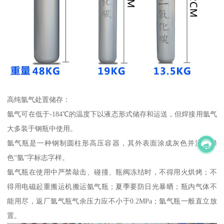
高纯氩气处置储存：
氩气可在低于-184℃的温度下以液态形式储存和运送，但焊接用氩气
大多装于钢瓶中使用。
氩气瓶是一种钢制圆柱形高压容器，其外表面涂成灰色并注有绿
色“氩”字标志字样。
氩气瓶在使用中严禁敲击、碰撞、瓶阀冻结时，不得用火烘烤；不
得用电磁起重搬运机搬运氩气瓶；夏季要防日光暴晒；瓶内气体不
能用尽，返厂氩气瓶气余压力应不小于0.2MPa；氩气瓶一般直立放
置。