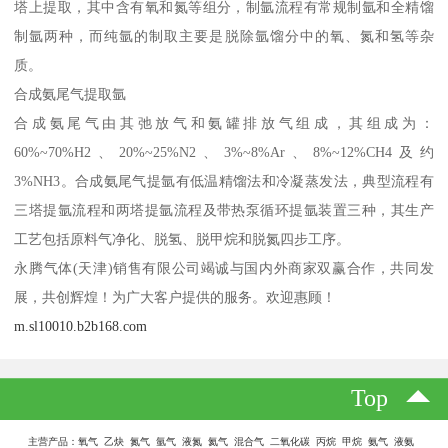
塔上提取，其中含有氧和氮等组分，制氩流程有常规制氩和全精馏
制氩两种，而纯氩的制取主要是脱除氩馏分中的氧、氮和氢等杂
质。
合成氨尾气提取氩
合成氨尾气由其弛放气和氨罐排放气组成，其组成为：
60%~70%H2、20%~25%N2、3%~8%Ar、8%~12%CH4及约
3%NH3。合成氨尾气提氩有低温精馏法和冷凝蒸发法，典型流程有
三塔提氩流程和两塔提氩流程及带热泵循环提氩装置三种，其生产
工艺包括原料气净化、脱氢、脱甲烷和脱氮四步工序。
永腾气体(天津)销售有限公司竭诚与国内外商家双赢合作，共同发
展，共创辉煌！为广大客户提供的服务。欢迎惠顾！
m.sl10010.b2b168.com
Top
主营产品：氧气 乙炔 氮气 氩气 液氮 氦气 混合气 二氧化碳 丙烷 甲烷 氨气 液氨