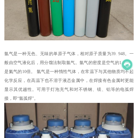
氩气是一种无色、无味的单原子气体，相对原子质量为39. 948。一
般由空气液化后，用分馏法制取氩气。氩气的密度是空气的1.4倍，
是氦气的10倍。 氩气是一种惰性气体，在常温下与其他物质均不起
化学反应，在高温下也不溶于液态金属中，在焊接有色金属时更能
显示其优越性。可用于灯泡充气和对不锈钢、镁、铝等的电弧焊
接，即“氩弧焊”。