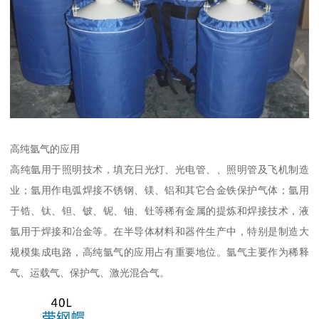
高纯氩气的应用
高纯氩用于照明技术，填充日光灯、光电管、、照明管及飞机制造
业；氩用作电弧焊接不锈钢、镁、铝和其它合金铁保护气体；氩用
于锆、钛、钽、铍、铌、铀、钍等稀有金属的提炼和焊接技术，液
氩用于焊接和冶金等。在半导体材料和器件生产中，特别是制造大
规模集成电路，高纯氩气的应用占有重要地位。氩气主要作为稀释
气、运载气、保护气、激光混合气。