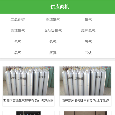
供应商机
二氧化碳
高纯氩气
氮气
高纯氮气
食品级氮气
高纯氧气
氩气
氦气
氢气
氧气
液氮
乙炔
西青区高纯氮气哪里有卖的 天津永腾
南开高纯氮气哪里有卖的 纯度保证
气体销售有限公司