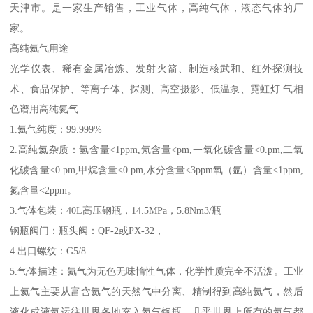
天津市。是一家生产销售，工业气体，高纯气体，液态气体的厂
家。
高纯氦气用途
光学仪表、稀有金属冶炼、发射火箭、制造核武和、红外探测技
术、食品保护、等离子体、探测、高空摄影、低温泵、霓虹灯.气相
色谱用高纯氦气
1.氦气纯度：99.999%
2.高纯氦杂质：氢含量<1ppm,氖含量<pm,一氧化碳含量<0.pm,二氧
化碳含量<0.pm,甲烷含量<0.pm,水分含量<3ppm氧（氩）含量<1ppm,
氮含量<2ppm。
3.气体包装：40L高压钢瓶，14.5MPa，5.8Nm3/瓶
钢瓶阀门：瓶头阀：QF-2或PX-32，
4.出口螺纹：G5/8
5.气体描述：氦气为无色无味惰性气体，化学性质完全不活泼。工业
上氦气主要从富含氦气的天然气中分离、精制得到高纯氦气，然后
液化成液氦运往世界各地充入氦气钢瓶。几乎世界上所有的氦气都