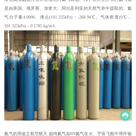
是由美国、俄罗斯、加拿大、阿尔及利亚的天然气井中提取的。氦
气分子量4.0006。沸点(101.325kPa)：-268.94℃。气体密度(0℃，
101.325kPa)：0.1785 kg/m3。
氦气的用途之航空航天:超纯氦气如6N氦气在火、宇宙飞船中用作输