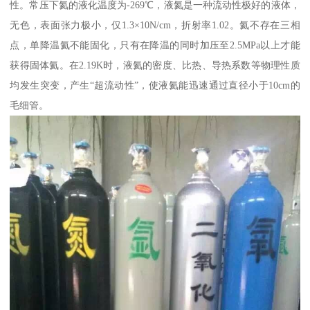
性。常压下氦的液化温度为-269℃，液氦是一种流动性极好的液体，
无色，表面张力极小，仅1.3×10N/cm，折射率1.02。氦不存在三相
点，单降温氦不能固化，只有在降温的同时加压至2.5MPa以上才能
获得固体氦。在2.19K时，液氦的密度、比热、导热系数等物理性质
均发生突变，产生“超流动性”，使液氦能迅速通过直径小于10cm的
毛细管。