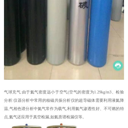
气球充气:由于氦气密度远小于空气(空气的密度为1.29kg/m3、检验
分析:仪器分析中常用的核磁共振分析仪的超导磁体需要利用液氦降
温,气相色谱分析中氦气常作为载气,利用氦气渗透性好、不可燃的特
点,氦气还应用于真空检漏,如氦质谱检漏仪等。