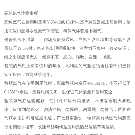
高纯氦气注意事项
高纯氦气在使用时应用YQY-12或152IN-125等减压器减压后使用，使
用前应用肥皂水检漏气体管道，确保气体管道不漏气。
确保氦气不泄露、工作场所保持通风，当氦气含量增加导致氧气含
量低于19.5%时，患者先出现呼吸加快、注意力不集中、共济失调；
继之出现疲倦无力、烦躁不安、恶心、呕吐、昏迷、,以致。
包装的气瓶上均有使用的年限，凡到期的气瓶必须送往有部门进行
安全检验，方能继续使用。
每瓶氦气在使用到尾气时，应保留瓶内余压在0.5MPa，小不得低于
0.25MPa余压，应将瓶阀关闭，以保证气体质量和使用安全。
瓶装氦气在运输储存、使用时都应分类堆放，不准靠近明火和热
源，应做到勿近火、勿沾油腊、勿爆晒、勿重抛、勿撞击，严禁在
气瓶身上进行引弧或电弧，严禁野蛮装卸，短距离移动氦气钢瓶应
使用钢瓶手推车，长距离移动钢瓶应用危险品运输车辆运输。