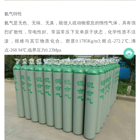
氦气特性
氦气是无色、无味、无臭，能使人或动物窒息的惰性气体，具有强
烈扩散性，导电性好。常温常压下呈单原子状态，化学性质不活
泼，很难与其它物质化合。密度0.1785Kg/m3;熔点-272.2℃;沸
点-268.94℃;临界压力0.23Mpa.