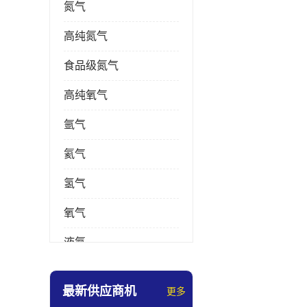
氮气
高纯氮气
食品级氮气
高纯氧气
氩气
氦气
氢气
氧气
液氮
乙炔
最新供应商机
更多