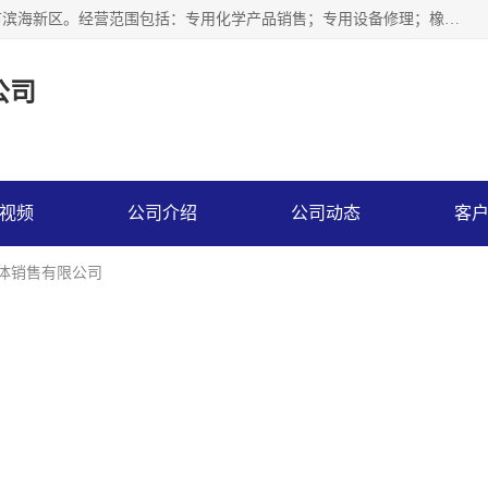
天津永腾气体销售有限公司成立于2020年，注册地位于天津市滨海新区。经营范围包括：专用化学产品销售；专用设备修理；橡胶制品销售；气体压缩机械销售；特种设备销售；仪器仪表销售；机械设备租赁；五金产品批发；食品添加剂销售等，主要供应：氧气、乙炔、氮气、氩气、氢气、氦气、液氨、液氮、一氧化碳、二氧化碳等，各种工业气体，高纯气体，食品级气体。
公司
视频
公司介绍
公司动态
客
气体销售有限公司