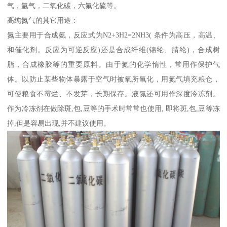
气，氩气，二氧化碳，六氟化硫等。
高纯氮气的其它用途：
氮主要用于合成氨，反应式为N2+3H2=2NH3( 条件为高压，高温、
和催化剂。反应为可逆反应)还是合成纤维(锦纶、腈纶)，合成树
脂，合成橡胶等的重要原料。由于氮的化学惰性，常用作保护气
体。以防止某些物体暴露于空气时被氧所氧化，用氮气填充粮仓，
可使粮食不霉烂、不发芽，长期保存。液氮还可用作深度冷冻剂。
作为冷冻剂在做除斑,包,豆等的手术时常常也使用, 即将斑,包,豆等冻
掉,但是容易出现,并不建议使用。