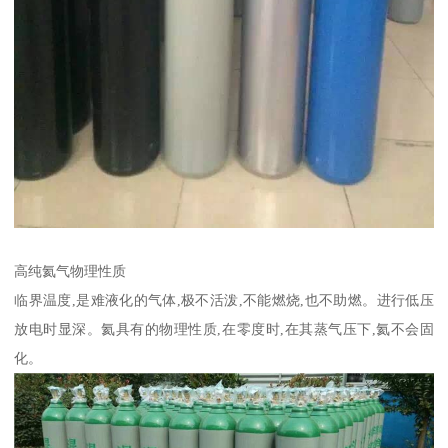
高纯氦气物理性质
临界温度,是难液化的气体,极不活泼,不能燃烧,也不助燃。进行低压
放电时显深。氦具有的物理性质,在零度时,在其蒸气压下,氦不会固
化。