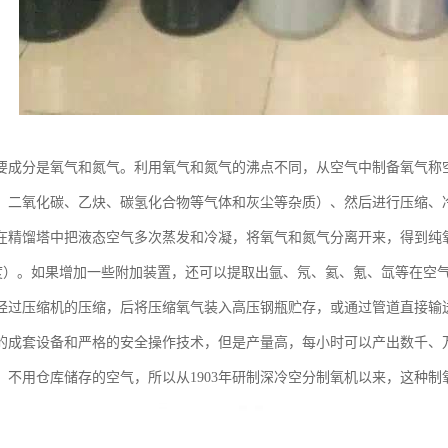
要成分是氧气和氮气。利用氧气和氮气的沸点不同，从空气中制备氧气称
、二氧化碳、乙炔、碳氢化合物等气体和灰尘等杂质）、然后进行压缩、
在精馏塔中把液态空气多次蒸发和冷凝，将氧气和氮气分离开来，得到纯氧
的纯度）。如果增加一些附加装置，还可以提取出氩、氖、氦、氪、氙等在
经过压缩机的压缩，后将压缩氧气装入高压钢瓶贮存，或通过管道直接输
的成套设备和严格的安全操作技术，但是产量高，每小时可以产出数千、
、不用仓库储存的空气，所以从1903年研制深冷空分制氧机以来，这种