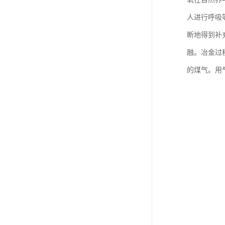
人进行呼吸
断地得到补
融。冶金过
的煤气。用