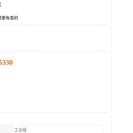
区
哪里有卖的
5330
工业级