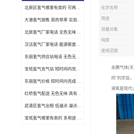
北辰区氢气哪里有卖的 可再生 实验室应用
化学名称
用途
大港氢气销售 高热导率 实验室应用
测量对象
北辰氢气厂家电话 无色无味 凝点为-259
纯度
汉沽氢气厂家电话 能源密度高 储存和传输便利
使用范围
东丽氢气供应站电话 无色无味 储存和传输便利
永腾气体(天
宝坻氩气充气站 短时间内完成 人员经过培训
同”的宗旨
东丽氩气价格 短时间内完成 物流管理优良
液氧是现代
红桥氢气配送 无色无味 具有较低的密度
武清区氢气出租 低凝点 凝点为-259
宝坻氢气哪里有卖的 多用途 可以在空气中上升