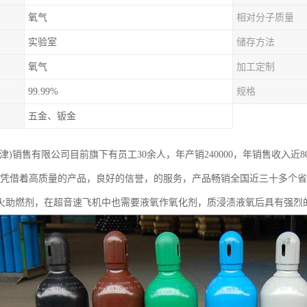
氧气
相对分子质量
实验室
储存方法
氧气
加工定制
99.99%
规格
五金、钣金
津)销售有限公司目前旗下有员工30余人，年产销240000，年销售收入近
，凭借着高质量的产品，良好的信誉，的服务，产品畅销全国近三十多个
火助燃剂，在超音速飞机中也需要液氧作氧化剂，质浸渍液氧后具有强烈