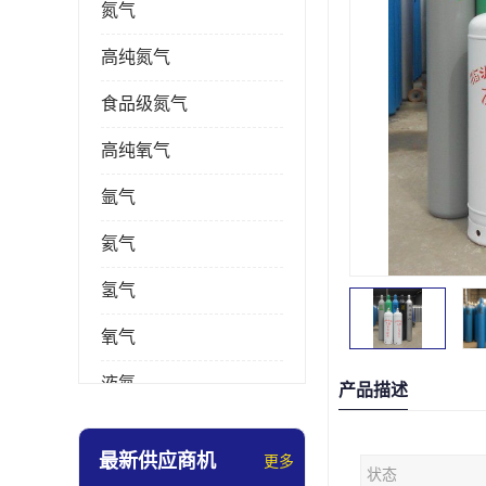
氮气
高纯氮气
食品级氮气
高纯氧气
氩气
氦气
氢气
氧气
液氮
产品描述
乙炔
最新供应商机
更多
状态