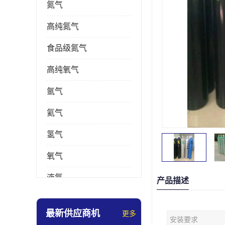
氮气
高纯氮气
食品级氮气
高纯氧气
氩气
氦气
氢气
氧气
液氮
产品描述
乙炔
最新供应商机
更多
安装要求