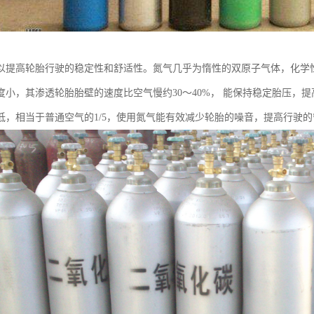
以提高轮胎行驶的稳定性和舒适性。氮气几乎为惰性的双原子气体，化学
度小，其渗透轮胎胎壁的速度比空气慢约30～40%， 能保持稳定胎压，
低，相当于普通空气的1/5，使用氮气能有效减少轮胎的噪音，提高行驶