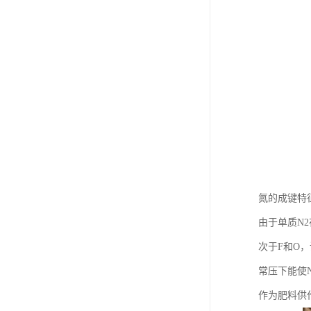
氮的成键特
由于单质N
次于F和O
常压下能使
作为肥料供