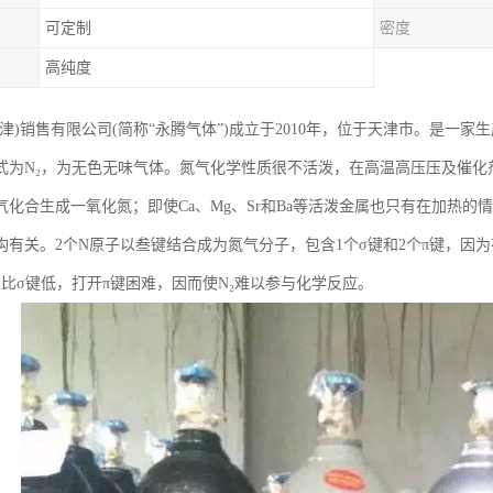
可定制
密度
高纯度
天津)销售有限公司(简称“永腾气体”)成立于2010年，位于天津市。是一
式为N₂，为无色无味气体。氮气化学性质很不活泼，在高温高压压及催化
气化合生成一氧化氮；即使Ca、Mg、Sr和Ba等活泼金属也只有在加热
构有关。2个N原子以叁键结合成为氮气分子，包含1个σ键和2个π键，因为
级比σ键低，打开π键困难，因而使N₂难以参与化学反应。