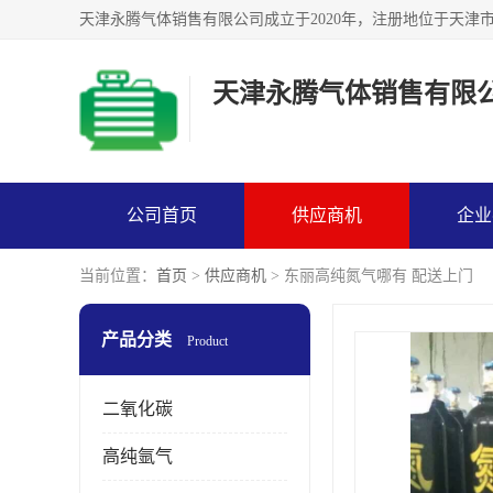
天津永腾气体销售有限
公司首页
供应商机
企业
当前位置：
首页
>
供应商机
> 东丽高纯氮气哪有 配送上门
产品分类
Product
二氧化碳
高纯氩气