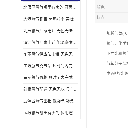
北辰区氢气哪里有卖的 可再生 实验室应用
颜色
特点
大港氢气销售 高热导率 实验室应用
北辰氢气厂家电话 无色无味 凝点为-259
永腾气体(
汉沽氢气厂家电话 能源密度高 储存和传输便利
氮气，化学
下才能和氧
东丽氢气供应站电话 无色无味 储存和传输便利
与其分子结
宝坻氩气充气站 短时间内完成 人员经过培训
中π键的能
东丽氩气价格 短时间内完成 物流管理优良
红桥氢气配送 无色无味 具有较低的密度
武清区氢气出租 低凝点 凝点为-259
宝坻氢气哪里有卖的 多用途 可以在空气中上升