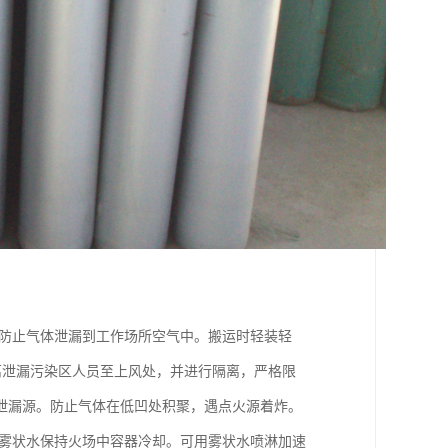
防止气体泄漏到工作场所空气中。搬运时轻装轻
离泄漏污染区人员至上风处，并进行隔离，严格限
泄漏源。防止气体在低凹处积聚，遇点火源着炸。
用雾状水保持火场中容器冷却。可用雾状水喷淋加速