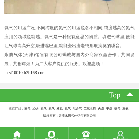
氦气的用途广泛,不同纯度的氦气的用途也各不相同,纯度越高的氦气
应用的领域也就越。氦气是一种很有意思的物质。填进气球里,便能
让气球高高升空;吸进嘴巴里,就能变出唐老鸭那般搞笑的嗓音。
永腾气体(天津)销售有限公司竭诚与国内外商家双赢合作，共同发
展，共创辉煌！为广大客户提供的服务。欢迎惠顾！
m.sl10010.b2b168.com
Top
主营产品：氧气 乙炔 氮气 氩气 液氮 氦气 混合气 二氧化碳 丙烷 甲烷 氨气 液氨
版权所有：天津永腾气体销售有限公司