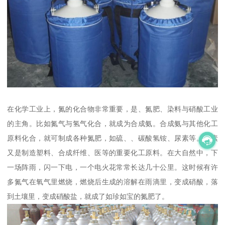
在化学工业上，氮的化合物非常重要，是、氮肥、染料与硝酸工业
的主角。比如氮气与氢气化合，就成为合成氨。合成氨与其他化工
原料化合，就可制成各种氮肥，如硫、、碳酸氢铵、尿素等。尿素
又是制造塑料、合成纤维、医等的重要化工原料。在大自然中，下
一场阵雨，闪一下电，一个电火花常常长达几十公里。这时候有许
多氮气在氧气里燃烧，燃烧后生成的溶解在雨滴里，变成硝酸，落
到土壤里，变成硝酸盐，就成了如珍如宝的氮肥了。