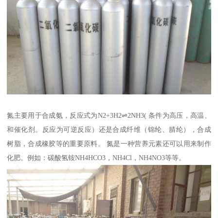
氮主要用于合成氨，反应式为N2+3H2⇌2NH3( 条件为高压，高温、
和催化剂。反应为可逆反应）还是合成纤维（锦纶、腈纶），合成
树脂，合成橡胶等的重要原料。 氮是一种营养元素还可以用来制作
化肥。例如：碳酸氢铵NH4HCO3，NH4Cl，NH4NO3等等。