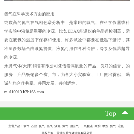
氮气在科学技术方面的应用
纯度高的氮气在气相色谱分析中，是常用的载气。在科学仪器或科
学实验中液氮是重要的冷源。比如EDAX能谱仪的单晶锂检测器，需
要在液氮的温度下保存和使用。许多试验中都要在低温下进行，其
冷量多数场合由液氮提供。液氮可用作各种冷阱，冷泵及低温超导
的冷源。
永腾气体(天津)销售有限公司凭借着高质量的产品、良好的信誉、的
服务，产品畅销多个省、市，为各大小实验室、工厂做出贡献。竭
诚与您合作共赢、共同发展、共创辉煌。
m.sl10010.b2b168.com
Top
主营产品：氧气 乙炔 氮气 氩气 液氮 氦气 混合气 二氧化碳 丙烷 甲烷 氨气 液氨
版权所有：天津永腾气体销售有限公司