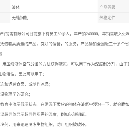
液体
产品等级
无缝钢瓶
热稳定性
津)销售有限公司目前旗下有员工30余人，年产销240000，年销售收入近
，凭借着高质量的产品，良好的信誉，的服务，产品畅销全国近三十多个
途
，用压缩液体空气分馏的方法获得液氮，可以用于作为深度制冷剂，由于
生物活性，因此可以用于：
冷冻和运输食品，或制作冰品；
低温物理学的研究；
学教育中演示低温状态。在常温下柔软的物体在液氮中浸泡一下，就会脆
高温超导体显示超导性所需的温度，例如钇钡铜氧。
制冷剂，用来迅速冷冻生物组织，防止组织被破坏。