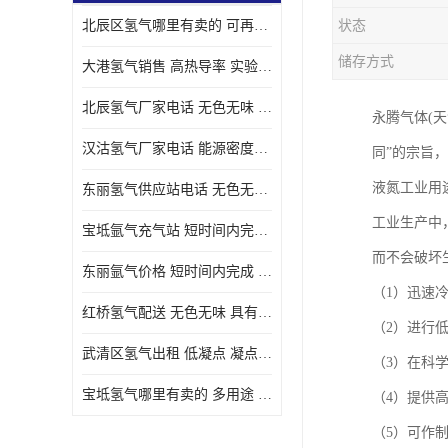
北辰区氢气哪里有卖的 可再生 实验室应用
状态
储存方式
大港氢气销售 高热导率 实验室应用
北辰氢气厂家电话 无色无味 凝点为-259
永腾气体(天
汉沽氢气厂家电话 能源密度高 储存和传输便利
同”的宗旨
液氮工业用
东丽氢气供应站电话 无色无味 储存和传输便利
工业生产中
宝坻氩气充气站 短时间内完成 人员经过培训
而不会破坏
东丽氩气价格 短时间内完成 物流管理优良
（1）迅速
红桥氢气配送 无色无味 具有较低的密度
（2）进行
武清区氢气出租 低凝点 凝点为-259
（3）在科
宝坻氢气哪里有卖的 多用途 可以在空气中上升
（4）提供
（5）可作