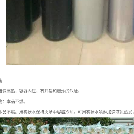
施
若遇高热，容器内压，有开裂和爆炸的危险。
物：本品不燃。
本品不燃。用雾状水保持火场中容器冷却。可用雾状水喷淋加速液氮蒸发