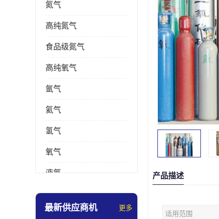
氮气
高纯氮气
食品级氮气
高纯氧气
氩气
氦气
氢气
氧气
液氮
产品描述
乙炔
最新供应商机
更多
适用范围