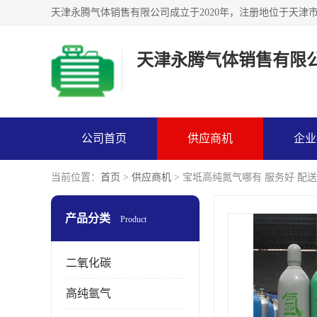
天津永腾气体销售有限
公司首页
供应商机
企业
当前位置：
首页
>
供应商机
> 宝坻高纯氮气哪有 服务好 配
产品分类
Product
二氧化碳
高纯氩气