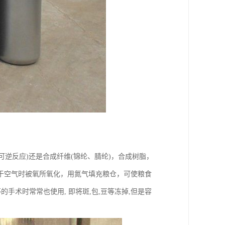
为可逆反应)还是合成纤维(锦纶、腈纶)，合成树脂，
于空气时被氧所氧化，用氮气填充粮仓，可使粮食
手术时常常也使用, 即将斑,包,豆等冻掉,但是容