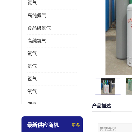
氮气
高纯氮气
食品级氮气
高纯氧气
氩气
氦气
氢气
氧气
液氮
产品描述
乙炔
最新供应商机
更多
安装要求