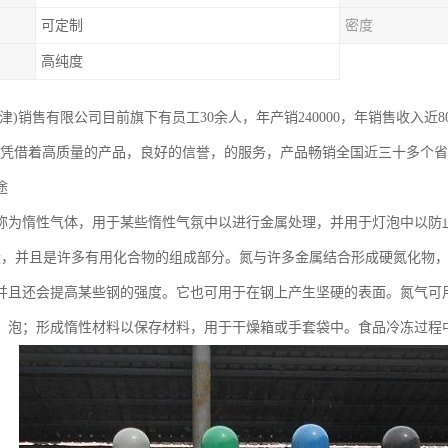
可定制
密度
高纯度
津)销售有限公司目前旗下有员工30余人，年产销240000，年销售收入近
，凭借着高质量的产品，良好的信誉，的服务，产品畅销全国近三十多个
途
称为惰性气体，用于某些惰性气氛中以进行金属处理，并用于灯泡中以防
素，并且是许多有用化合物的组成部分。氮与许多金属结合形成硬氮化物
并且还会提高某些钢的强度。它也可用于在钢上产生坚硬的表面。氮气可
，泡；形成惰性材料以保存材料，用于干燥箱或手套袋中。食品冷冻过程