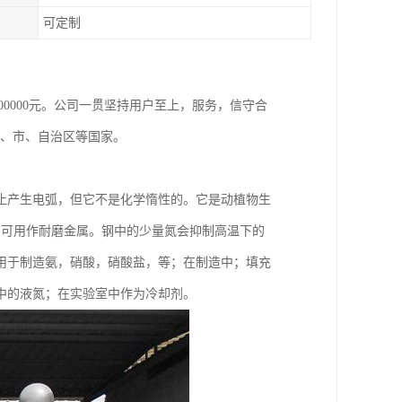
可定制
800000元。公司一贯坚持用户至上，服务，信守合
省、市、自治区等国家。
止产生电弧，但它不是化学惰性的。它是动植物生
，可用作耐磨金属。钢中的少量氮会抑制高温下的
用于制造氨，硝酸，硝酸盐，等；在制造中；填充
中的液氮；在实验室中作为冷却剂。