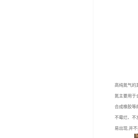
高纯氮气的
氮主要用于合
合成橡胶等
不霉烂、不
易出现,并