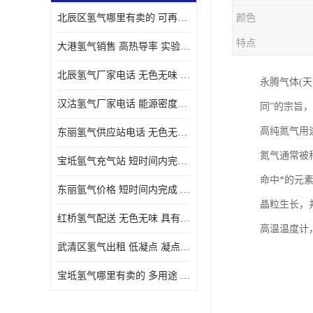
北辰区氢气哪里有卖的 可再生 实验室应用
颜色
特点
大港氢气销售 高热导率 实验室应用
北辰氢气厂家电话 无色无味 凝点为-259
永腾气体(天
汉沽氢气厂家电话 能源密度高 储存和传输便利
同”的宗旨
高纯氮气用
东丽氢气供应站电话 无色无味 储存和传输便利
氮气通常被
宝坻氩气充气站 短时间内完成 人员经过培训
命中*的元
东丽氩气价格 短时间内完成 物流管理优良
晶粒生长，
红桥氢气配送 无色无味 具有较低的密度
高温温度计
武清区氢气出租 低凝点 凝点为-259
宝坻氢气哪里有卖的 多用途 可以在空气中上升