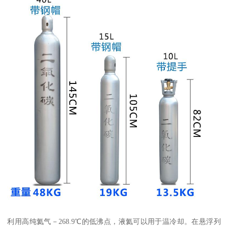
利用高纯氦气－268.9℃的低沸点，液氦可以用于温冷却。在悬浮列