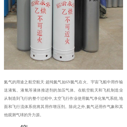
氦气的用途之航空航天:超纯氦气如6N氦气在火、宇宙飞船中用作输
送液氢、液氧等液体推进剂的加压气体。在航空航天和飞机制造业
从制造到飞行的整个过程中,太空飞行作业使用氦气净化氢气系统,地
面和飞行流体系统将其用作增压剂。除此之外,氦气还用作气象和其
他观测气球的升力源。