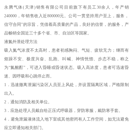
永腾气体(天津)销售有限公司目前旗下有员工30余人，年产销
240000，年销售收入近800000元。公司一贯坚持用户至上，服务，
信守合同”的宗旨，凭借着高质量的产品，良好的信誉，的服务，产
品畅销全国近三十多个省、市、自治区等国家。
液氮外泄处理方法
吸入氮气浓度不太高时，患者初感胸闷、气短、疲软无力；继而有
烦躁不安、极度兴奋、乱跑、叫喊、神情恍惚、步态不稳，称之
为“氮酩酊”，可进入昏睡或昏迷状态。吸入高浓度，患者可迅速昏
迷、因呼吸和心跳停止而。
1．迅速撤离泄漏污染区人员至上风处，并设置隔离区域，严格限制
出入。
2．通知消防及相关单位。
3．应急处理人员戴自给正压式呼吸器，穿防寒服，戴防寒手套。
4．避免泄漏液体流入地下室或其他密闭有人工作空间，如无法避免
应立即通知相关部门。