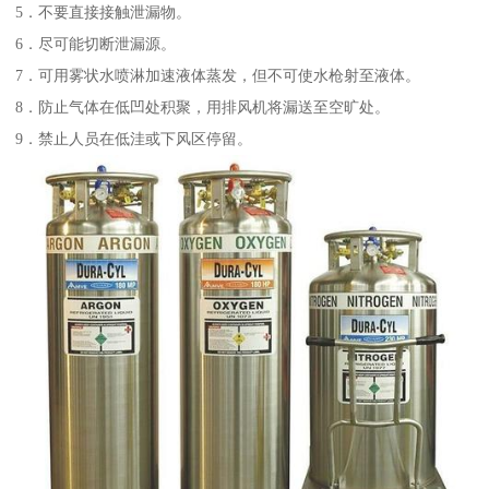
5．不要直接接触泄漏物。
6．尽可能切断泄漏源。
7．可用雾状水喷淋加速液体蒸发，但不可使水枪射至液体。
8．防止气体在低凹处积聚，用排风机将漏送至空旷处。
9．禁止人员在低洼或下风区停留。