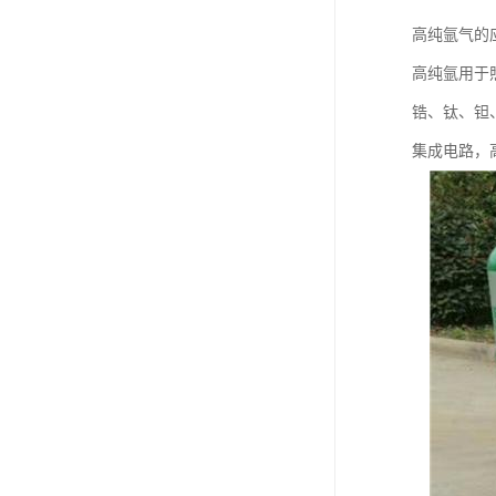
高纯氩气的
高纯氩用于
锆、钛、钽
集成电路，