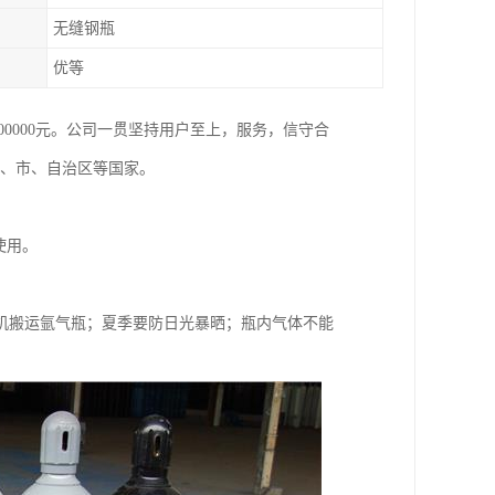
无缝钢瓶
优等
800000元。公司一贯坚持用户至上，服务，信守合
省、市、自治区等国家。
使用。
机搬运氩气瓶；夏季要防日光暴晒；瓶内气体不能