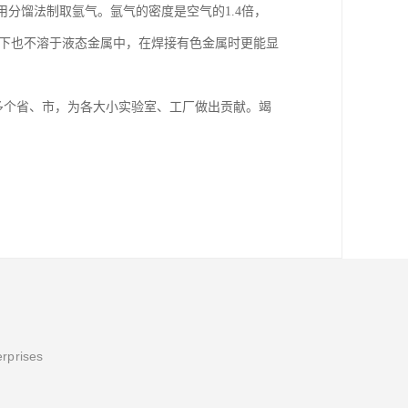
用分馏法制取氩气。氩气的密度是空气的1.4倍，
温下也不溶于液态金属中，在焊接有色金属时更能显
多个省、市，为各大小实验室、工厂做出贡献。竭
erprises