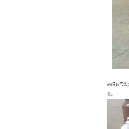
高纯氩气金
孔。