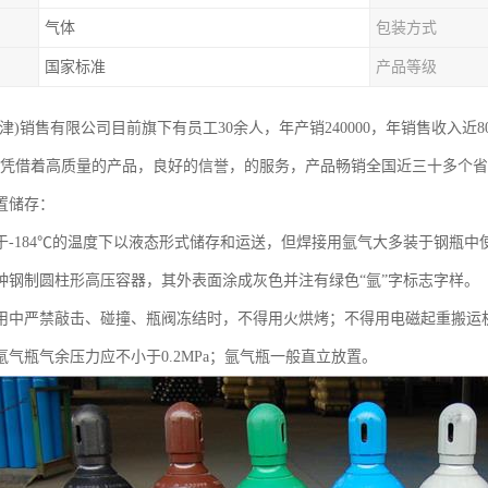
气体
包装方式
国家标准
产品等级
津)销售有限公司目前旗下有员工30余人，年产销240000，年销售收入近
，凭借着高质量的产品，良好的信誉，的服务，产品畅销全国近三十多个
置储存：
于-184℃的温度下以液态形式储存和运送，但焊接用氩气大多装于钢瓶中
种钢制圆柱形高压容器，其外表面涂成灰色并注有绿色“氩”字标志字样。
用中严禁敲击、碰撞、瓶阀冻结时，不得用火烘烤；不得用电磁起重搬运
氩气瓶气余压力应不小于0.2MPa；氩气瓶一般直立放置。