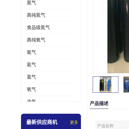
氮气
高纯氮气
食品级氮气
高纯氧气
氩气
氦气
氢气
氧气
液氮
产品描述
乙炔
最新供应商机
更多
产品名称