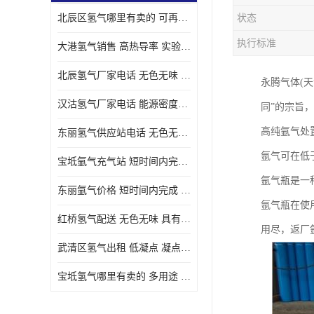
北辰区氢气哪里有卖的 可再生 实验室应用
状态
执行标准
大港氢气销售 高热导率 实验室应用
北辰氢气厂家电话 无色无味 凝点为-259
永腾气体(天
汉沽氢气厂家电话 能源密度高 储存和传输便利
同”的宗旨
高纯氩气处
东丽氢气供应站电话 无色无味 储存和传输便利
氩气可在低
宝坻氩气充气站 短时间内完成 人员经过培训
氩气瓶是一
东丽氩气价格 短时间内完成 物流管理优良
氩气瓶在使
红桥氢气配送 无色无味 具有较低的密度
用尽，返厂
武清区氢气出租 低凝点 凝点为-259
宝坻氢气哪里有卖的 多用途 可以在空气中上升