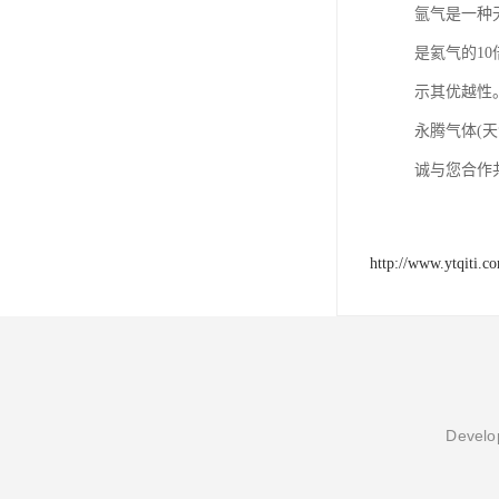
氩气是一种
是氦气的1
示其优越性
永腾气体(
诚与您合作
http://www.ytqiti.c
Develop