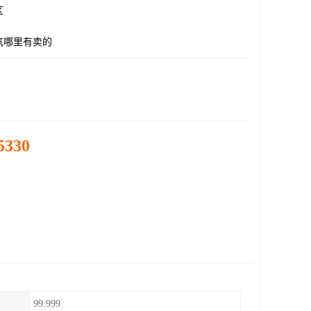
区
气哪里有卖的
5330
99.999