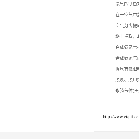
氩气的制备
在干空气中
空气分离提
塔上提取，
合成氨尾气
合成氨尾气由
提氩有低温
脱氢、脱甲
永腾气体(
http://www.ytqiti.c