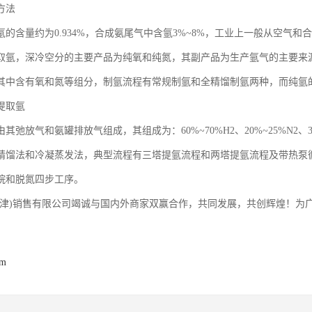
方法
氩的含量约为0.934%，合成氨尾气中含氩3%~8%，工业上一般从空气
取氩，深冷空分的主要产品为纯氧和纯氮，其副产品为生产氩气的主要来源。
其中含有氧和氮等组分，制氩流程有常规制氩和全精馏制氩两种，而纯氩
提取氩
其弛放气和氨罐排放气组成，其组成为：60%~70%H2、20%~25%N2、3%
精馏法和冷凝蒸发法，典型流程有三塔提氩流程和两塔提氩流程及带热泵
烷和脱氮四步工序。
天津)销售有限公司竭诚与国内外商家双赢合作，共同发展，共创辉煌！为
om