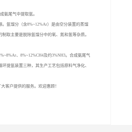
和合成氨尾气中提取氩。
氩馏分（含8%~12%Ar）是由空分装置的蒸馏
的制取主要是脱除氩馏分中的氧、氮和氢等杂质。
~8%Ar、8%~12%CH4及约3%NH3。合成氨尾气
循环提氩装置三种，其生产工艺包括原料气净化、
广大客户提供的服务。欢迎惠顾！