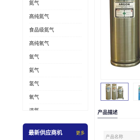
氮气
高纯氮气
食品级氮气
高纯氧气
氩气
氦气
氢气
氧气
液氮
产品描述
乙炔
最新供应商机
更多
产品名称