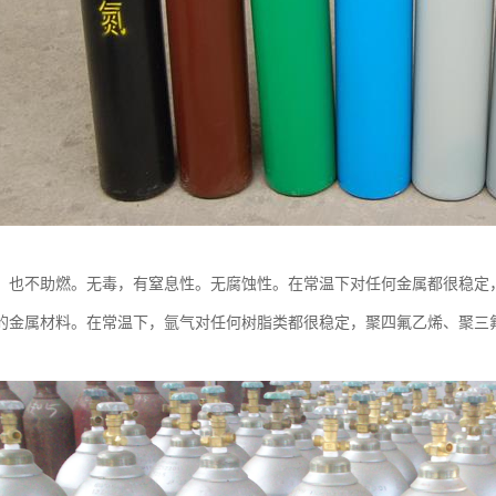
，也不助燃。无毒，有窒息性。无腐蚀性。在常温下对任何金属都很稳定
的金属材料。在常温下，氩气对任何树脂类都很稳定，聚四氟乙烯、聚三