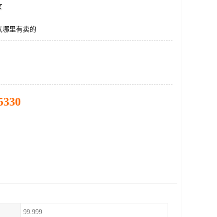
区
气哪里有卖的
5330
99.999