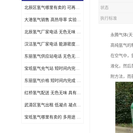
北辰区氢气哪里有卖的 可再生 实验室应用
状态
执行标准
大港氢气销售 高热导率 实验室应用
北辰氢气厂家电话 无色无味 凝点为-259
永腾气体(
汉沽氢气厂家电话 能源密度高 储存和传输便利
高纯氩气的
在空气中，
东丽氢气供应站电话 无色无味 储存和传输便利
液化，然后
宝坻氩气充气站 短时间内完成 人员经过培训
附方法，而
东丽氩气价格 短时间内完成 物流管理优良
红桥氢气配送 无色无味 具有较低的密度
武清区氢气出租 低凝点 凝点为-259
宝坻氢气哪里有卖的 多用途 可以在空气中上升