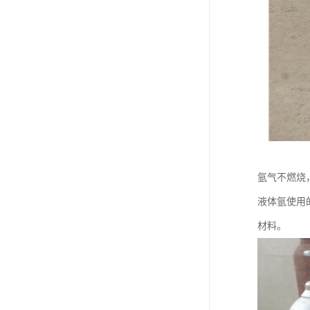
氩气不燃烧
液体氩使用
材料。