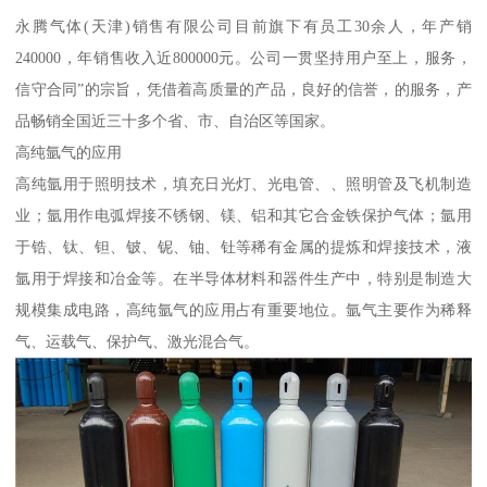
永腾气体(天津)销售有限公司目前旗下有员工30余人，年产销
240000，年销售收入近800000元。公司一贯坚持用户至上，服务，
信守合同”的宗旨，凭借着高质量的产品，良好的信誉，的服务，产
品畅销全国近三十多个省、市、自治区等国家。
高纯氩气的应用
高纯氩用于照明技术，填充日光灯、光电管、、照明管及飞机制造
业；氩用作电弧焊接不锈钢、镁、铝和其它合金铁保护气体；氩用
于锆、钛、钽、铍、铌、铀、钍等稀有金属的提炼和焊接技术，液
氩用于焊接和冶金等。在半导体材料和器件生产中，特别是制造大
规模集成电路，高纯氩气的应用占有重要地位。氩气主要作为稀释
气、运载气、保护气、激光混合气。