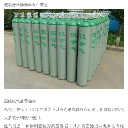
使氧分压降低而发生窒息。
高纯氩气处置储存：
氩气可在低于-184℃的温度下以液态形式储存和运送，但焊接用氩气
大多装于钢瓶中使用。
氩气瓶是一种钢制圆柱形高压容器，其外表面涂成灰色并注有绿