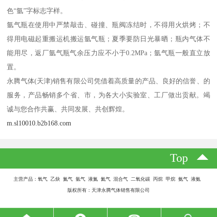
色“氩”字标志字样。
氩气瓶在使用中严禁敲击、碰撞、瓶阀冻结时，不得用火烘烤；不
得用电磁起重搬运机搬运氩气瓶；夏季要防日光暴晒；瓶内气体不
能用尽，返厂氩气瓶气余压力应不小于0.2MPa；氩气瓶一般直立放
置。
永腾气体(天津)销售有限公司凭借着高质量的产品、良好的信誉、的
服务，产品畅销多个省、市，为各大小实验室、工厂做出贡献。竭
诚与您合作共赢、共同发展、共创辉煌。
m.sl10010.b2b168.com
Top
主营产品：氧气 乙炔 氮气 氩气 液氮 氦气 混合气 二氧化碳 丙烷 甲烷 氨气 液氨
版权所有：天津永腾气体销售有限公司