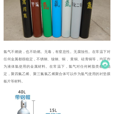
氩气不燃烧，也不助燃。无毒，有窒息性。无腐蚀性。在常温下对
任何金属都很稳定，不锈钢、镍钢、铜 、黄铜、硅青铜等，均可作
为液体氩使用的金属材料。在常温下，氩气对任何树脂类都很稳
定，聚四氟乙烯、聚三氟氯乙烯聚合体可以作为氩气使用的衬垫膜
板片等材料。