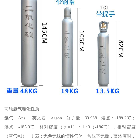
高纯氩气理化性质
氩气（Ar）；英文名：Argon；分子量：39.938；熔点：-189.2℃；
沸点：-185.9℃；相对密度（水=1）：1.40（-186℃），相对密度
（空气=1）：1.66；无色无味的惰性气体；常压下无毒，高浓度时，