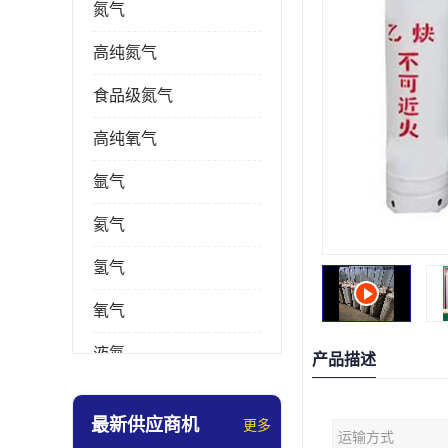
氮气
高纯氮气
食品级氮气
高纯氧气
氩气
氦气
氢气
氧气
液氮
产品描述
乙炔
最新供应商机
更多
运输方式