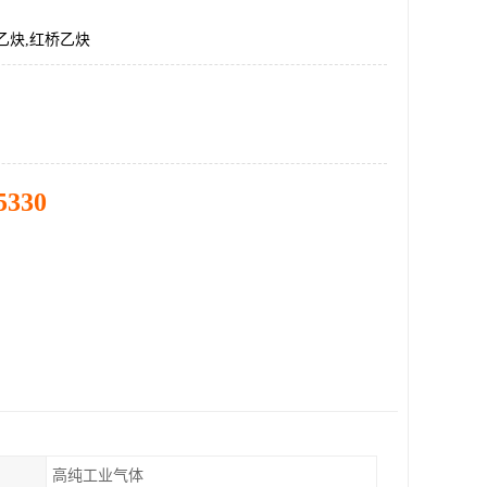
乙炔,红桥乙炔
5330
高纯工业气体