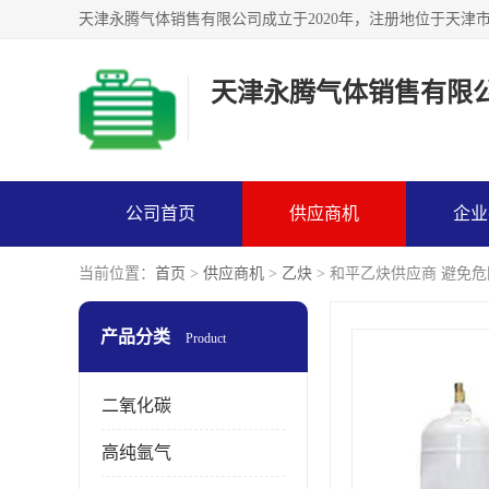
天津永腾气体销售有限
公司首页
供应商机
企业
当前位置：
首页
>
供应商机
>
乙炔
> 和平乙炔供应商 避免
产品分类
Product
二氧化碳
高纯氩气