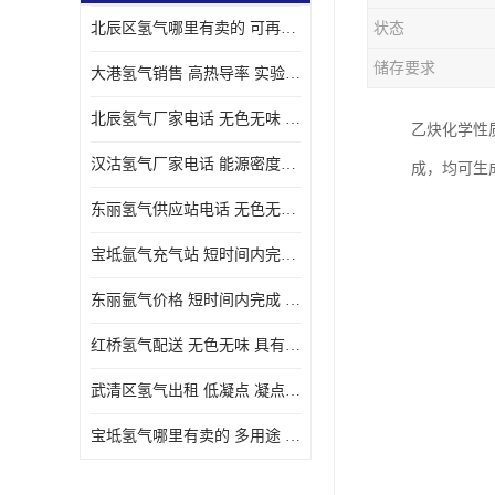
北辰区氢气哪里有卖的 可再生 实验室应用
状态
储存要求
大港氢气销售 高热导率 实验室应用
北辰氢气厂家电话 无色无味 凝点为-259
乙炔化学性
汉沽氢气厂家电话 能源密度高 储存和传输便利
成，均可生
东丽氢气供应站电话 无色无味 储存和传输便利
宝坻氩气充气站 短时间内完成 人员经过培训
东丽氩气价格 短时间内完成 物流管理优良
红桥氢气配送 无色无味 具有较低的密度
武清区氢气出租 低凝点 凝点为-259
宝坻氢气哪里有卖的 多用途 可以在空气中上升