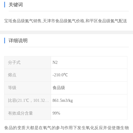
关键词
宝坻食品级氮气销售,天津市食品级氮气价格,和平区食品级氮气配送
详细说明
分子式
N2
熔点
-210.0℃
等级
食品级
比容(21.1℃，101.325kPa)
861.5m3/kg
有效成分含量
99%
食品的变质大都是在氧气的参与作用下发生氧化反应并促使微生物