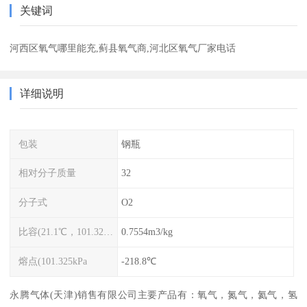
关键词
河西区氧气哪里能充,蓟县氧气商,河北区氧气厂家电话
详细说明
包装
钢瓶
相对分子质量
32
分子式
O2
比容(21.1℃，101.325kPa)
0.7554m3/kg
熔点(101.325kPa
-218.8℃
永腾气体(天津)销售有限公司主要产品有：氧气，氮气，氦气，氢