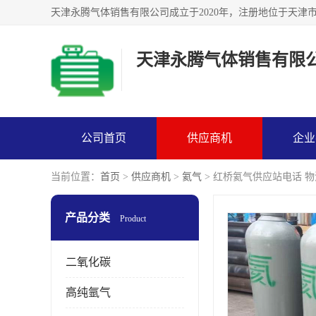
天津永腾气体销售有限
公司首页
供应商机
企业
当前位置：
首页
>
供应商机
>
氦气
> 红桥氦气供应站电话 
产品分类
Product
二氧化碳
高纯氩气