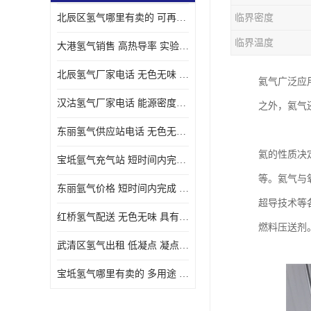
北辰区氢气哪里有卖的 可再生 实验室应用
临界密度
临界温度
大港氢气销售 高热导率 实验室应用
北辰氢气厂家电话 无色无味 凝点为-259
氦气广泛应
汉沽氢气厂家电话 能源密度高 储存和传输便利
之外，氦气
东丽氢气供应站电话 无色无味 储存和传输便利
氦的性质决
宝坻氩气充气站 短时间内完成 人员经过培训
等。氦气与
东丽氩气价格 短时间内完成 物流管理优良
超导技术等
红桥氢气配送 无色无味 具有较低的密度
燃料压送剂
武清区氢气出租 低凝点 凝点为-259
宝坻氢气哪里有卖的 多用途 可以在空气中上升