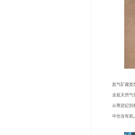
氦气矿藏类
含氦天然气
从寒武纪到
中也含有氦