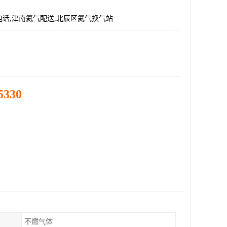
话,津南氦气配送,北辰区氦气换气站
5330
不燃气体