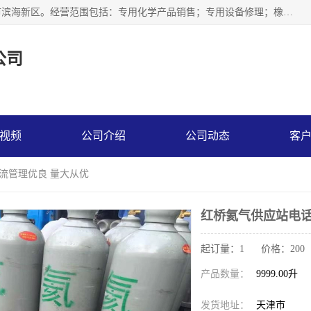
天津永腾气体销售有限公司成立于2020年，注册地位于天津市滨海新区。经营范围包括：专用化学产品销售；专用设备修理；橡胶制品销售；气体压缩机械销售；特种设备销售；仪器仪表销售；机械设备租赁；五金产品批发；食品添加剂销售等，主要供应：氧气、乙炔、氮气、氩气、氢气、氦气、液氨、液氮、一氧化碳、二氧化碳等，各种工业气体，高纯气体，食品级气体。
公司
视频
公司介绍
公司动态
客
物流管理优良 量大从优
红桥氦气供应站电话
起订量：1 价格：200
产品数量：
9999.00升
发货地址：
天津市