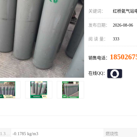
关键词：
红桥氦气站电
发布日期：
2026-08-06
阅 读 量：
333
1850267
销售电话：
在线QQ：
氦气密度(0℃，101.325kPa)
-0.1785 kg/m3
燃烧性