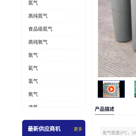
氮气
高纯氮气
食品级氮气
高纯氧气
氩气
氦气
氢气
氧气
液氮
产品描述
乙炔
最新供应商机
更多