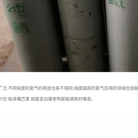
广泛,不同纯度的氦气的用途也各不相同,纯度越高的氦气应用的领域也就
升空;吸进嘴巴里,就能变出唐老鸭那般搞笑的嗓音。