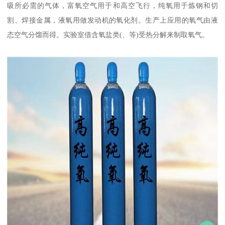
吸所必需的气体，富氧空气用于和高空飞行，纯氧用于炼钢和切
割、焊接金属，液氧用做发动机的氧化剂。生产上应用的氧气由液
态空气分馏而得。实验室借含氧盐类(、等)受热分解来制取氧气。