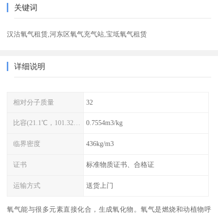
关键词
汉沽氧气租赁,河东区氧气充气站,宝坻氧气租赁
详细说明
相对分子质量
32
比容(21.1℃，101.325kPa)
0.7554m3/kg
临界密度
436kg/m3
证书
标准物质证书、合格证
运输方式
送货上门
氧气能与很多元素直接化合，生成氧化物。氧气是燃烧和动植物呼