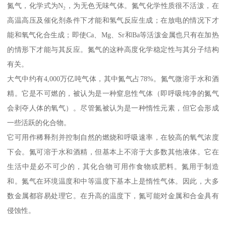
氮气，化学式为N₂，为无色无味气体。氮气化学性质很不活泼，在
高温高压及催化剂条件下才能和氢气反应生成；在放电的情况下才
能和氧气化合生成；即使Ca、Mg、Sr和Ba等活泼金属也只有在加热
的情形下才能与其反应。氮气的这种高度化学稳定性与其分子结构
有关。
大气中约有4,000万亿吨气体，其中氮气占78%。氮气微溶于水和酒
精。它是不可燃的，被认为是一种窒息性气体（即呼吸纯净的氮气
会剥夺人体的氧气）。尽管氮被认为是一种惰性元素，但它会形成
一些活跃的化合物。
它可用作稀释剂并控制自然的燃烧和呼吸速率，在较高的氧气浓度
下会。氮可溶于水和酒精，但基本上不溶于大多数其他液体。它在
生活中是必不可少的，其化合物可用作食物或肥料。氮用于制造
和。氮气在环境温度和中等温度下基本上是惰性气体。因此，大多
数金属都容易处理它。在升高的温度下，氮可能对金属和合金具有
侵蚀性。