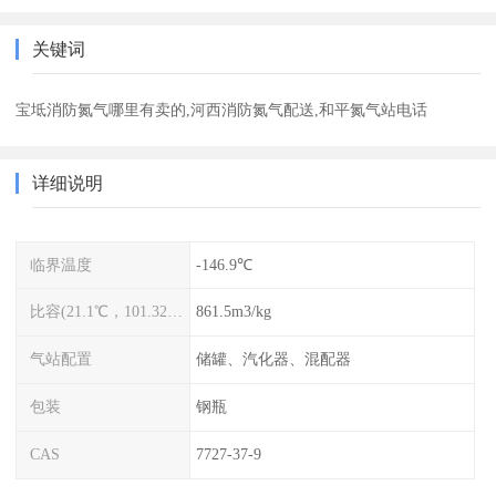
关键词
宝坻消防氮气哪里有卖的,河西消防氮气配送,和平氮气站电话
详细说明
临界温度
-146.9℃
比容(21.1℃，101.325kPa)
861.5m3/kg
气站配置
储罐、汽化器、混配器
包装
钢瓶
CAS
7727-37-9