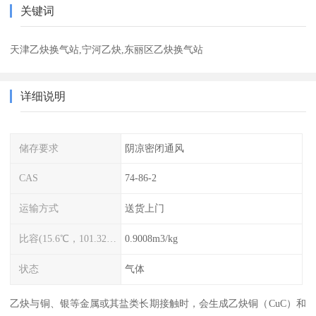
关键词
天津乙炔换气站,宁河乙炔,东丽区乙炔换气站
详细说明
储存要求
阴凉密闭通风
CAS
74-86-2
运输方式
送货上门
比容(15.6℃，101.325kPa)
0.9008m3/kg
状态
气体
乙炔与铜、银等金属或其盐类长期接触时，会生成乙炔铜（CuC）和