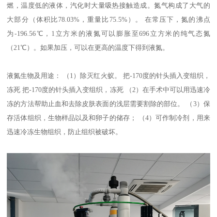
燃，温度低的液体，汽化时大量吸热接触造成。氮气构成了大气的
大部分（体积比78.03%，重量比75.5%）。 在常压下，氮的沸点
为-196.56℃，1立方米的液氮可以膨胀至696立方米的纯气态氮
（21℃）。如果加压，可以在更高的温度下得到液氮。
液氮生物及用途： （1）除灭红火蚁。 把-170度的针头插入变组织，
冻死 把-170度的针头插入变组织，冻死 （2）在手术中可以用迅速冷
冻的方法帮助止血和去除皮肤表面的浅层需要割除的部位。 （3）保
存活体组织，生物样品以及和卵子的储存； （4）可作制冷剂，用来
迅速冷冻生物组织，防止组织被破坏。