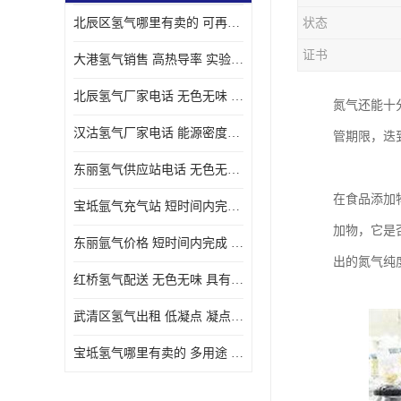
北辰区氢气哪里有卖的 可再生 实验室应用
状态
证书
大港氢气销售 高热导率 实验室应用
北辰氢气厂家电话 无色无味 凝点为-259
氮气还能十
汉沽氢气厂家电话 能源密度高 储存和传输便利
管期限，迭
东丽氢气供应站电话 无色无味 储存和传输便利
在食品添加
宝坻氩气充气站 短时间内完成 人员经过培训
加物，它是
东丽氩气价格 短时间内完成 物流管理优良
出的氮气纯度
红桥氢气配送 无色无味 具有较低的密度
武清区氢气出租 低凝点 凝点为-259
宝坻氢气哪里有卖的 多用途 可以在空气中上升