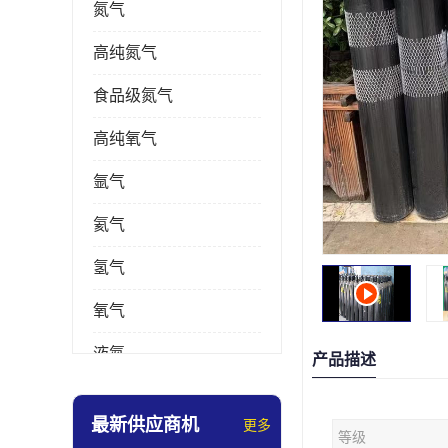
氮气
高纯氮气
食品级氮气
高纯氧气
氩气
氦气
氢气
氧气
液氮
产品描述
乙炔
最新供应商机
更多
等级