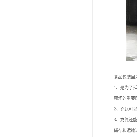
食品包装里
1、是为了
腐坏的重要
2、充氮可
3、充氮还
储存和运输