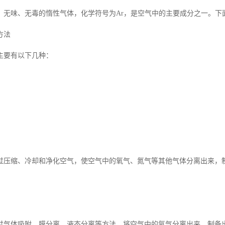
、无味、无毒的惰性气体，化学符号为Ar，是空气中的主要成分之一。下
方法
主要有以下几种：
过压缩、冷却和净化空气，使空气中的氧气、氮气等其他气体分离出来，
过气体吸附、膜分离、液态分离等方法，将空气中的氩气分离出来，制备