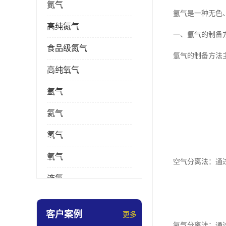
氮气
氩气是一种无色
高纯氮气
一、氩气的制备
食品级氮气
氩气的制备方法
高纯氧气
氩气
氦气
氢气
氧气
空气分离法：通
液氮
乙炔
客户案例
更多
氩气分离法：通