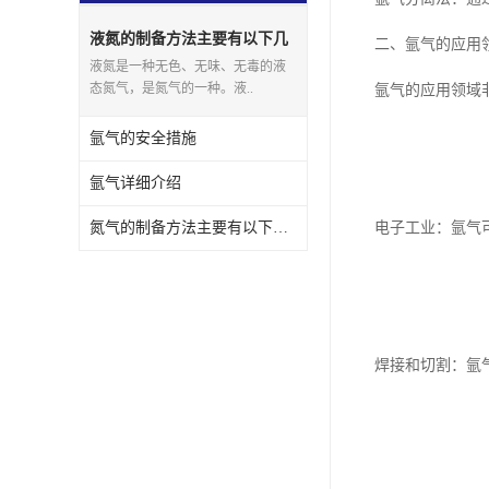
液氮的制备方法主要有以下几
二、氩气的应用
种
液氮是一种无色、无味、无毒的液
态氮气，是氮气的一种。液..
氩气的应用领域
氩气的安全措施
氩气详细介绍
氮气的制备方法主要有以下几种
电子工业：氩气
焊接和切割：氩