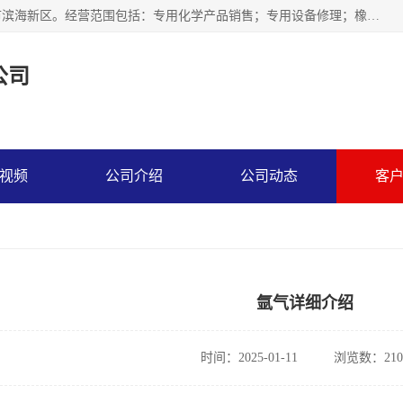
天津永腾气体销售有限公司成立于2020年，注册地位于天津市滨海新区。经营范围包括：专用化学产品销售；专用设备修理；橡胶制品销售；气体压缩机械销售；特种设备销售；仪器仪表销售；机械设备租赁；五金产品批发；食品添加剂销售等，主要供应：氧气、乙炔、氮气、氩气、氢气、氦气、液氨、液氮、一氧化碳、二氧化碳等，各种工业气体，高纯气体，食品级气体。
公司
视频
公司介绍
公司动态
客
氩气详细介绍
时间：2025-01-11
浏览数：210