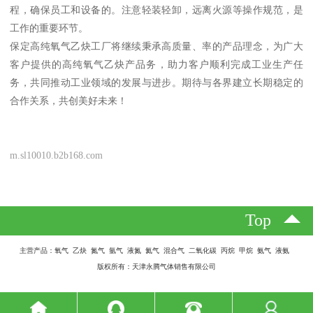
程，确保员工和设备的。注意轻装轻卸，远离火源等操作规范，是
工作的重要环节。
保定高纯氧气乙炔工厂将继续秉承高质量、率的产品理念，为广大
客户提供的高纯氧气乙炔产品务，助力客户顺利完成工业生产任
务，共同推动工业领域的发展与进步。期待与各界建立长期稳定的
合作关系，共创美好未来！
m.sl10010.b2b168.com
Top
主营产品：氧气 乙炔 氮气 氩气 液氮 氦气 混合气 二氧化碳 丙烷 甲烷 氨气 液氨
版权所有：天津永腾气体销售有限公司