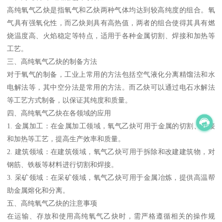
高纯氧气乙炔是指氧气和乙炔两种气体均达到较高纯度的组合。氧
气具有强氧化性，而乙炔则具有高热值，两者的组合使得其具有燃
烧温度高、火焰稳定等特点，适用于各种金属切割、焊接和加热等
工艺。
三、高纯氧气乙炔的制备方法
对于氧气的制备，工业上常用的方法包括空气液化分离精馏法和水
电解法等，其中空分法是常用的方法。而乙炔可以通过电石水解法
等工艺方式制备，以保证其纯度和质量。
四、高纯氧气乙炔在各领域的应用
1. 金属加工：在金属加工领域，氧气乙炔可用于金属的切割、焊接
和加热等工艺，提高生产效率和质量。
2. 建筑领域：在建筑领域，氧气乙炔可用于拆除和改建建筑物，对
钢筋、铁板等材料进行切割和焊接。
3. 采矿领域：在采矿领域，氧气乙炔可用于金属冶炼，提供高温帮
助金属熔化和分离。
五、高纯氧气乙炔的注意事项
在运输、存放和使用高纯氧气乙炔时，需严格遵循相关的操作规