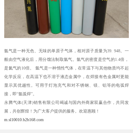
氩气是一种无色、无味的单原子气体，相对原子质量为39. 948。一
般由空气液化后，用分馏法制取氩气。氩气的密度是空气的1.4倍，
是氦气的10倍。 氩气是一种惰性气体，在常温下与其他物质均不起
化学反应，在高温下也不溶于液态金属中，在焊接有色金属时更能
显示其优越性。可用于灯泡充气和对不锈钢、镁、铝等的电弧焊
接，即“氩弧焊”。
永腾气体(天津)销售有限公司竭诚与国内外商家双赢合作，共同发
展，共创辉煌！为广大客户提供的服务。欢迎惠顾！
m.sl10010.b2b168.com