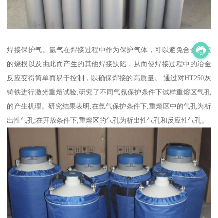
焊接保护气。氩气在焊接过程中作为保护气体，可以避免合金元素
的烧损以及由此而产生的其他焊接缺陷，从而使焊接过程中的冶金
反应变得简单而易于控制，以确保焊接的高质量。 通过对HT250灰
铸铁进行激光重熔试验,研究了不同气氛保护条件下试样重熔区气孔
的产生机理。研究结果表明,在氩气保护条件下,重熔区中的气孔为析
出性气孔;在开放条件下,重熔区的气孔为析出性气孔和反应性气孔。