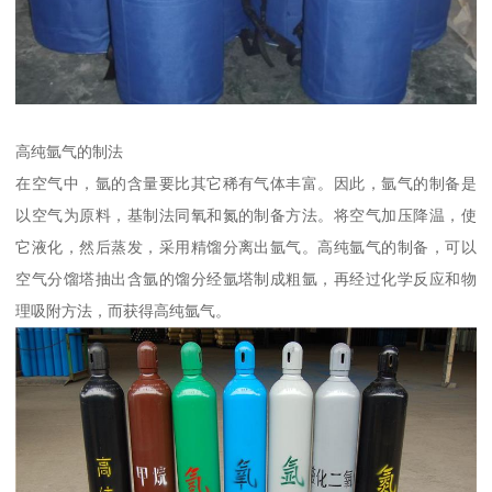
高纯氩气的制法
在空气中，氩的含量要比其它稀有气体丰富。因此，氩气的制备是
以空气为原料，基制法同氧和氮的制备方法。将空气加压降温，使
它液化，然后蒸发，采用精馏分离出氩气。高纯氩气的制备，可以
空气分馏塔抽出含氩的馏分经氩塔制成粗氩，再经过化学反应和物
理吸附方法，而获得高纯氩气。