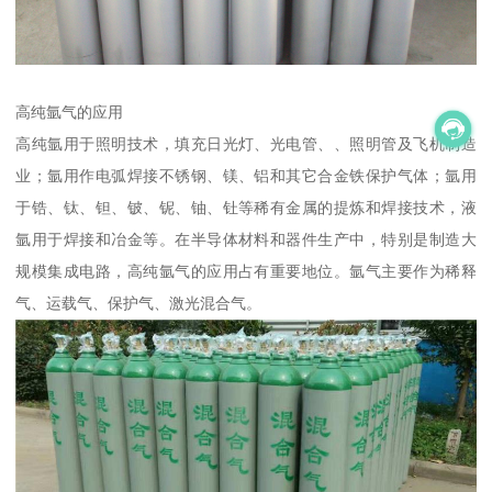
高纯氩气的应用
高纯氩用于照明技术，填充日光灯、光电管、、照明管及飞机制造
业；氩用作电弧焊接不锈钢、镁、铝和其它合金铁保护气体；氩用
于锆、钛、钽、铍、铌、铀、钍等稀有金属的提炼和焊接技术，液
氩用于焊接和冶金等。在半导体材料和器件生产中，特别是制造大
规模集成电路，高纯氩气的应用占有重要地位。氩气主要作为稀释
气、运载气、保护气、激光混合气。