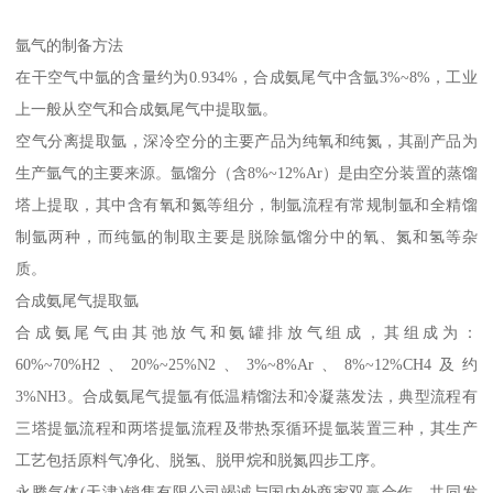
氩气的制备方法
在干空气中氩的含量约为0.934%，合成氨尾气中含氩3%~8%，工业
上一般从空气和合成氨尾气中提取氩。
空气分离提取氩，深冷空分的主要产品为纯氧和纯氮，其副产品为
生产氩气的主要来源。氩馏分（含8%~12%Ar）是由空分装置的蒸馏
塔上提取，其中含有氧和氮等组分，制氩流程有常规制氩和全精馏
制氩两种，而纯氩的制取主要是脱除氩馏分中的氧、氮和氢等杂
质。
合成氨尾气提取氩
合成氨尾气由其弛放气和氨罐排放气组成，其组成为：
60%~70%H2、20%~25%N2、3%~8%Ar、8%~12%CH4及约
3%NH3。合成氨尾气提氩有低温精馏法和冷凝蒸发法，典型流程有
三塔提氩流程和两塔提氩流程及带热泵循环提氩装置三种，其生产
工艺包括原料气净化、脱氢、脱甲烷和脱氮四步工序。
永腾气体(天津)销售有限公司竭诚与国内外商家双赢合作，共同发