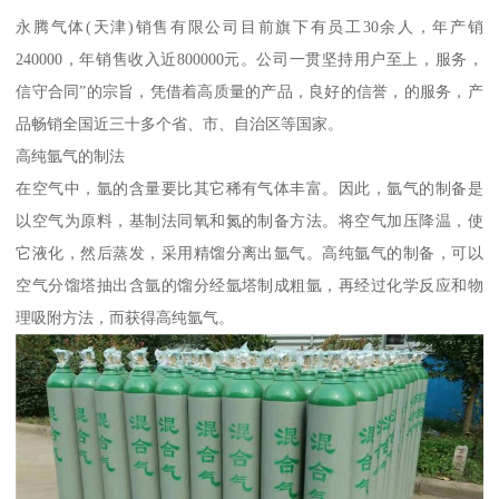
永腾气体(天津)销售有限公司目前旗下有员工30余人，年产销
240000，年销售收入近800000元。公司一贯坚持用户至上，服务，
信守合同”的宗旨，凭借着高质量的产品，良好的信誉，的服务，产
品畅销全国近三十多个省、市、自治区等国家。
高纯氩气的制法
在空气中，氩的含量要比其它稀有气体丰富。因此，氩气的制备是
以空气为原料，基制法同氧和氮的制备方法。将空气加压降温，使
它液化，然后蒸发，采用精馏分离出氩气。高纯氩气的制备，可以
空气分馏塔抽出含氩的馏分经氩塔制成粗氩，再经过化学反应和物
理吸附方法，而获得高纯氩气。