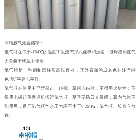
高纯氩气处置储存：
氩气可在低于-184℃的温度下以液态形式储存和运送，但焊接用氩气
大多装于钢瓶中使用。
氩气瓶是一种钢制圆柱形高压容器，其外表面涂成灰色并注有绿
色“氩”字标志字样。
氩气瓶在使用中严禁敲击、碰撞、瓶阀冻结时，不得用火烘烤；不
得用电磁起重搬运机搬运氩气瓶；夏季要防日光暴晒；瓶内气体不
能用尽，返厂氩气瓶气余压力应不小于0.2MPa；氩气瓶一般直立放
置。