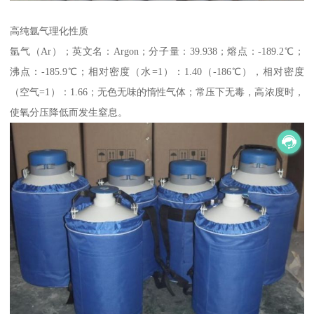
高纯氩气理化性质
氩气（Ar）；英文名：Argon；分子量：39.938；熔点：-189.2℃；
沸点：-185.9℃；相对密度（水=1）：1.40（-186℃），相对密度
（空气=1）：1.66；无色无味的惰性气体；常压下无毒，高浓度时，
使氧分压降低而发生窒息。