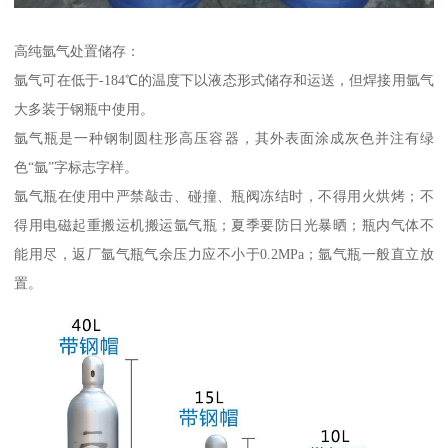
高纯氩气处置储存：
氩气可在低于-184℃的温度下以液态形式储存和运送，但焊接用氩气
大多装于钢瓶中使用。
氩气瓶是一种钢制圆柱形高压容器，其外表面涂成灰色并注有绿
色“氩”字标志字样。
氩气瓶在使用中严禁敲击、碰撞、瓶阀冻结时，不得用火烘烤；不
得用电磁起重搬运机搬运氩气瓶；夏季要防日光暴晒；瓶内气体不
能用尽，返厂氩气瓶气余压力应不小于0.2MPa；氩气瓶一般直立放
置。