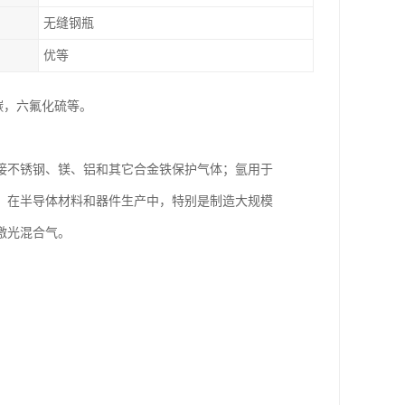
无缝钢瓶
优等
碳，六氟化硫等。
接不锈钢、镁、铝和其它合金铁保护气体；氩用于
。在半导体材料和器件生产中，特别是制造大规模
激光混合气。