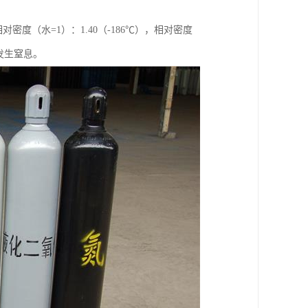
；相对密度（水=1）：1.40（-186℃），相对密度
发生窒息。