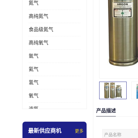
氮气
高纯氮气
食品级氮气
高纯氧气
氩气
氦气
氢气
氧气
液氮
产品描述
乙炔
最新供应商机
更多
产品名称