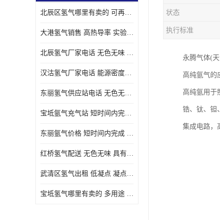
北辰区氢气哪里有卖的 可再生 实验室应用
状态
执行标准
大港氢气销售 高热导率 实验室应用
北辰氢气厂家电话 无色无味 凝点为-259
永腾气体(
汉沽氢气厂家电话 能源密度高 储存和传输便利
高纯氩气的
高纯氩用于
东丽氢气供应站电话 无色无味 储存和传输便利
锆、钛、钽
宝坻氩气充气站 短时间内完成 人员经过培训
集成电路，
东丽氩气价格 短时间内完成 物流管理优良
红桥氢气配送 无色无味 具有较低的密度
武清区氢气出租 低凝点 凝点为-259
宝坻氢气哪里有卖的 多用途 可以在空气中上升