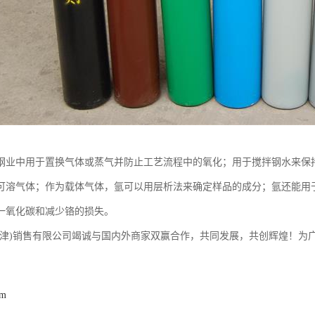
钢业中用于置换气体或蒸气并防止工艺流程中的氧化；用于搅拌钢水来保
可溶气体；作为载体气体，氩可以用层析法来确定样品的成分；氩还能用于
一氧化碳和减少铬的损失。
天津)销售有限公司竭诚与国内外商家双赢合作，共同发展，共创辉煌！为
om