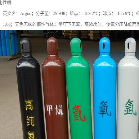
化性质
英文名：Argon；分子量：39.938；熔点：-189.2℃；沸点：-185.9℃
）：1.66；无色无味的惰性气体；常压下无毒，高浓度时，使氧分压降低而