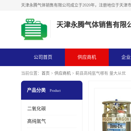
天津永腾气体销售有限
公司首页
供应商机
企业
当前位置：
首页
>
供应商机
> 蓟县高纯氩气哪有 量大从优
产品分类
Product
二氧化碳
高纯氩气