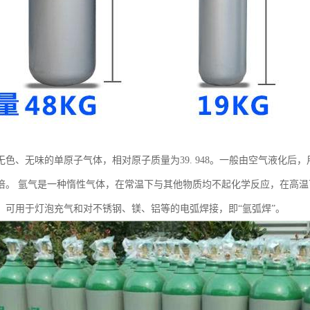
无色、无味的单原子气体，相对原子质量为39. 948。一般由空气液化后，
0倍。 氩气是一种惰性气体，在常温下与其他物质均不起化学反应，在高
。可用于灯泡充气和对不锈钢、镁、铝等的电弧焊接，即“氩弧焊”。