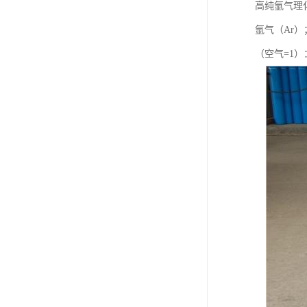
高纯氩气理
氩气（Ar）；
（空气=1