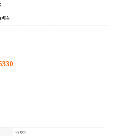
区
气哪有
5330
99.999