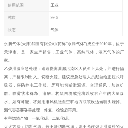
使用范围
工业
纯度
99.6
状态
气体
永腾气体(天津)销售有限公司(简称“永腾气体”)成立于2010年，位于
天津市。是一家生产销售，工业气体，高纯气体，液态气体的厂
家。
乙炔泄漏应急处理：迅速撤离泄漏污染区人员至上风处，并进行隔
离，严格限制出入。切断火源。建议应急处理人员戴自给正压式呼
吸器，穿防静电工作服。尽可能切断泄漏源。合理通风，加速扩
散。喷雾状水稀释、溶解。构筑围堤或挖坑以收容产生的大量废
水。如有可能，将漏用排风机送至空旷地方或装设适当喷头烧掉。
漏气容器要妥善处理，修复、检验后再用。
有害燃烧产物：一氧化碳、二氧化碳。
灭火方法：切断气源。若不能切断气源，则不允许熄灭泄漏处的火