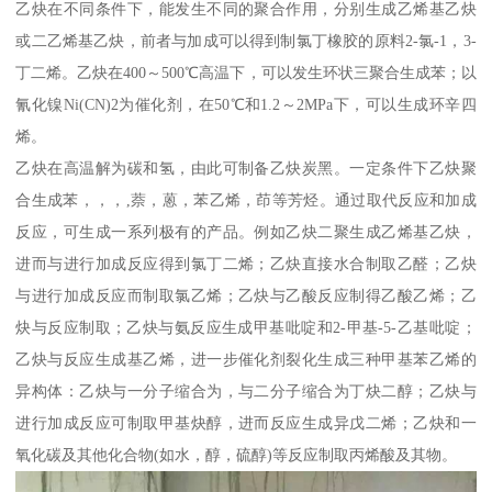
乙炔在不同条件下，能发生不同的聚合作用，分别生成乙烯基乙炔
或二乙烯基乙炔，前者与加成可以得到制氯丁橡胶的原料2-氯-1，3-
丁二烯。乙炔在400～500℃高温下，可以发生环状三聚合生成苯；以
氰化镍Ni(CN)2为催化剂，在50℃和1.2～2MPa下，可以生成环辛四
烯。
乙炔在高温解为碳和氢，由此可制备乙炔炭黑。一定条件下乙炔聚
合生成苯，，，,萘，蒽，苯乙烯，茚等芳烃。通过取代反应和加成
反应，可生成一系列极有的产品。例如乙炔二聚生成乙烯基乙炔，
进而与进行加成反应得到氯丁二烯；乙炔直接水合制取乙醛；乙炔
与进行加成反应而制取氯乙烯；乙炔与乙酸反应制得乙酸乙烯；乙
炔与反应制取；乙炔与氨反应生成甲基吡啶和2-甲基-5-乙基吡啶；
乙炔与反应生成基乙烯，进一步催化剂裂化生成三种甲基苯乙烯的
异构体：乙炔与一分子缩合为，与二分子缩合为丁炔二醇；乙炔与
进行加成反应可制取甲基炔醇，进而反应生成异戊二烯；乙炔和一
氧化碳及其他化合物(如水，醇，硫醇)等反应制取丙烯酸及其物。