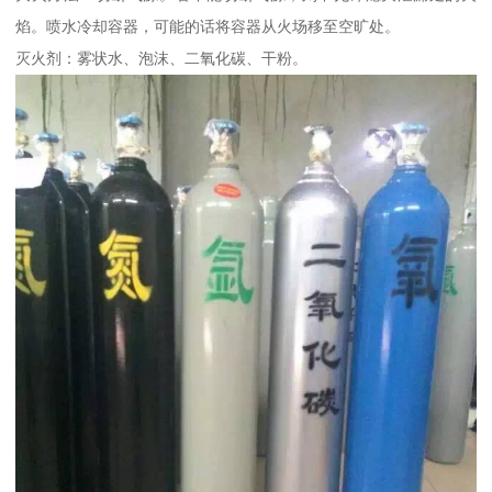
焰。喷水冷却容器，可能的话将容器从火场移至空旷处。
灭火剂：雾状水、泡沫、二氧化碳、干粉。