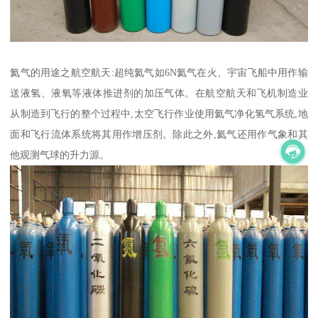
氦气的用途之航空航天:超纯氦气如6N氦气在火、宇宙飞船中用作输
送液氢、液氧等液体推进剂的加压气体。在航空航天和飞机制造业
从制造到飞行的整个过程中,太空飞行作业使用氦气净化氢气系统,地
面和飞行流体系统将其用作增压剂。除此之外,氦气还用作气象和其
他观测气球的升力源。