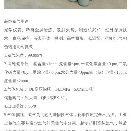
高纯氦气用途
光学仪表、稀有金属冶炼、发射火箭、制造核武和、红外探测技
术、食品保护、等离子体、探测、高空摄影、低温泵、霓虹灯.气相
色谱用高纯氦气
1.氦气纯度：99.999%
2.高纯氦杂质：氢含量<1ppm,氖含量<pm,一氧化碳含量<0.pm,二氧
化碳含量<0.pm,甲烷含量<0.pm,水分含量<3ppm氧（氩）含量<1ppm,
氮含量<2ppm。
3.气体包装：40L高压钢瓶，14.5MPa，5.8Nm3/瓶
钢瓶阀门：瓶头阀：QF-2或PX-32，
4.出口螺纹：G5/8
5.气体描述：氦气为无色无味惰性气体，化学性质完全不活泼。工业
上氦气主要从富含氦气的天然气中分离、精制得到高纯氦气，然后