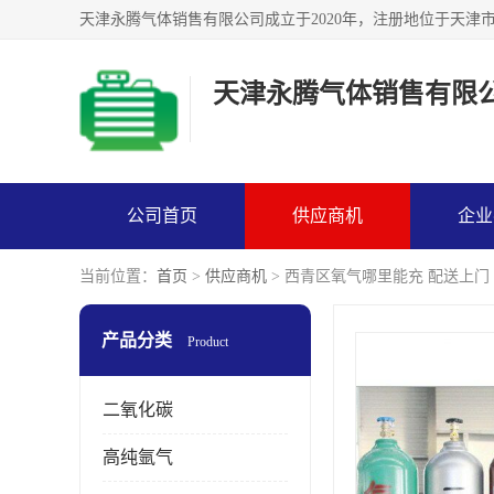
天津永腾气体销售有限
公司首页
供应商机
企业
当前位置：
首页
>
供应商机
> 西青区氧气哪里能充 配送上门
产品分类
Product
二氧化碳
高纯氩气