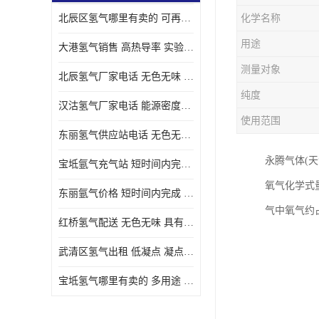
北辰区氢气哪里有卖的 可再生 实验室应用
化学名称
用途
大港氢气销售 高热导率 实验室应用
测量对象
北辰氢气厂家电话 无色无味 凝点为-259
纯度
汉沽氢气厂家电话 能源密度高 储存和传输便利
使用范围
东丽氢气供应站电话 无色无味 储存和传输便利
永腾气体(
宝坻氩气充气站 短时间内完成 人员经过培训
氧气化学式量
东丽氩气价格 短时间内完成 物流管理优良
气中氧气约
红桥氢气配送 无色无味 具有较低的密度
武清区氢气出租 低凝点 凝点为-259
宝坻氢气哪里有卖的 多用途 可以在空气中上升