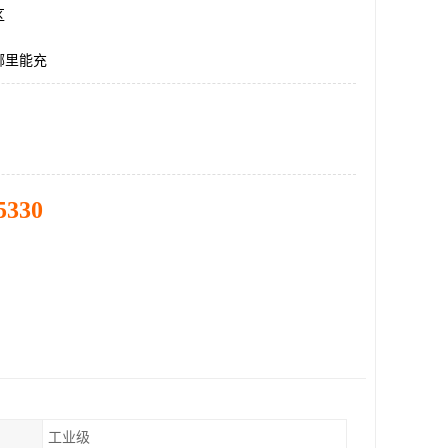
区
哪里能充
5330
工业级