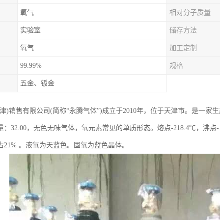
氧气
相对分子质量
实验室
储存方法
氧气
加工定制
99.99%
规格
五金、钣金
天津)销售有限公司(简称“永腾气体”)成立于2010年，位于天津市。是一
：32.00，无色无味气体，氧元素常见的单质形态。熔点-218.4℃，沸点
占21% 。液氧为天蓝色。固氧为蓝色晶体。