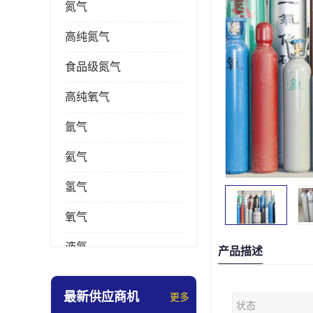
氮气
高纯氮气
食品级氮气
高纯氧气
氩气
氦气
氢气
氧气
液氮
产品描述
乙炔
最新供应商机
更多
状态