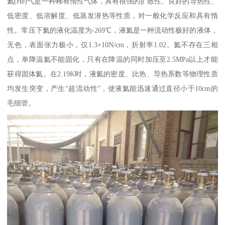
氦(He)气是一种稀有惰性气体，具有很强的扩散性、良好的导热性、
低密度、低溶解度、低蒸发潜热等性质，对一般化学反应和具有惰
性。常压下氦的液化温度为-269℃，液氦是一种流动性极好的液体，
无色，表面张力极小，仅1.3×10N/cm，折射率1.02。氦不存在三相
点，单降温氦不能固化，只有在降温的同时加压至2.5MPa以上才能
获得固体氦。在2.19K时，液氦的密度、比热、导热系数等物理性质
均发生突变，产生“超流动性”，使液氦能迅速通过直径小于10cm的
毛细管。