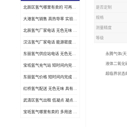
北辰区氢气哪里有卖的 可再生 实验室应用
是否定制
规格
大港氢气销售 高热导率 实验室应用
测量精度
北辰氢气厂家电话 无色无味 凝点为-259
等级
汉沽氢气厂家电话 能源密度高 储存和传输便利
东丽氢气供应站电话 无色无味 储存和传输便利
永腾气体(
液体二氧化
宝坻氩气充气站 短时间内完成 人员经过培训
超临界状态
东丽氩气价格 短时间内完成 物流管理优良
红桥氢气配送 无色无味 具有较低的密度
武清区氢气出租 低凝点 凝点为-259
宝坻氢气哪里有卖的 多用途 可以在空气中上升