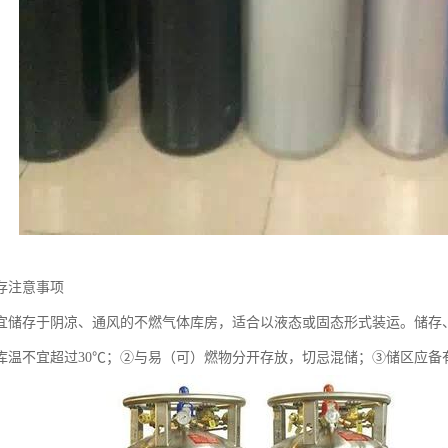
存注意事项
宜储存于阴凉、通风的不燃气体库房，适合以液态或固态形式装运。储存
库温不宜超过30℃；②与易（可）燃物分开存放，切忌混储；③储区应备