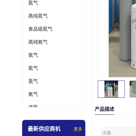
氮气
高纯氮气
食品级氮气
高纯氧气
氩气
氦气
氢气
氧气
液氮
产品描述
乙炔
最新供应商机
更多
含量