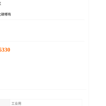
区
化碳哪有
5330
工业用