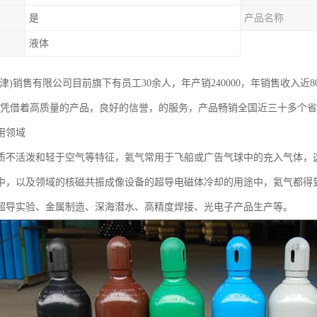
是
产品名称
液体
津)销售有限公司目前旗下有员工30余人，年产销240000，年销售收入近
，凭借着高质量的产品，良好的信誉，的服务，产品畅销全国近三十多个
用领域
质不活泼和轻于空气等特征，氦气常用于飞船或广告气球中的充入气体，
中，以及领域的核磁共振成像设备的超导电磁体冷却的用途中，氦气都得
超导实验、金属制造、深海潜水、高精度焊接、光电子产品生产等。