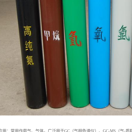
应用：常用作载气、气体，广泛用于GC（气相色谱仪）、GC-MS（气-