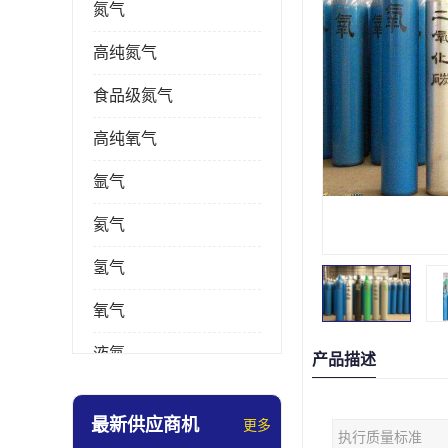
氮气
高纯氮气
食品级氮气
高纯氧气
氩气
氦气
氢气
氧气
液氮
产品描述
乙炔
最新供应商机
更多
执行质量标准