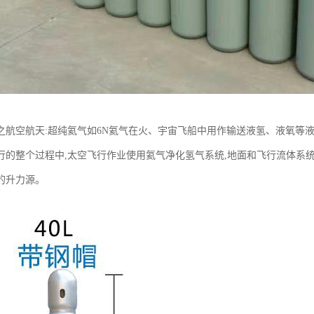
之航空航天:超纯氦气如6N氦气在火、宇宙飞船中用作输送液氢、液氧等
行的整个过程中,太空飞行作业使用氦气净化氢气系统,地面和飞行流体系
的升力源。