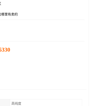
区
气哪里有卖的
5330
高纯度