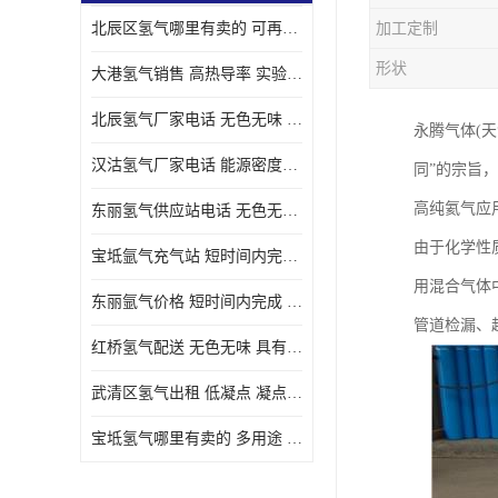
北辰区氢气哪里有卖的 可再生 实验室应用
加工定制
形状
大港氢气销售 高热导率 实验室应用
北辰氢气厂家电话 无色无味 凝点为-259
永腾气体(天
汉沽氢气厂家电话 能源密度高 储存和传输便利
同”的宗旨
高纯氦气应
东丽氢气供应站电话 无色无味 储存和传输便利
由于化学性
宝坻氩气充气站 短时间内完成 人员经过培训
用混合气体
东丽氩气价格 短时间内完成 物流管理优良
管道检漏、
红桥氢气配送 无色无味 具有较低的密度
武清区氢气出租 低凝点 凝点为-259
宝坻氢气哪里有卖的 多用途 可以在空气中上升