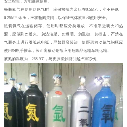
安全检验，方能继续使用。
每瓶氦气在使用到尾气时，应保留瓶内余压在0.5MPa，小不得低于
0.25MPa余压，应将瓶阀关闭，以保证气体质量和使用安全。
瓶装氦气在运输储存、使用时都应分类堆放，不准靠近明火和热
源，应做到勿近火、勿沾油腊、勿爆晒、勿重抛、勿撞击，严禁在
气瓶身上进行引弧或电弧，严禁野蛮装卸，短距离移动氦气钢瓶应
使用钢瓶手推车，长距离移动钢瓶应用危险品运输车辆运输。
液氦的温度为－268.9℃，与皮肤接触能引起严重冻伤。