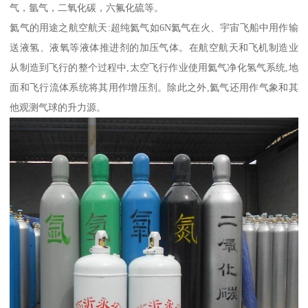
气，氩气，二氧化碳，六氟化硫等。
氦气的用途之航空航天:超纯氦气如6N氦气在火、宇宙飞船中用作输
送液氢、液氧等液体推进剂的加压气体。在航空航天和飞机制造业
从制造到飞行的整个过程中,太空飞行作业使用氦气净化氢气系统,地
面和飞行流体系统将其用作增压剂。除此之外,氦气还用作气象和其
他观测气球的升力源。