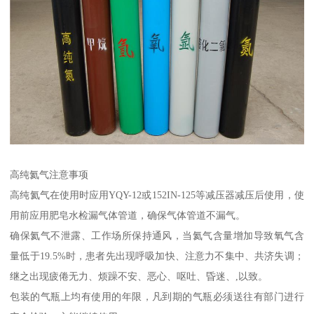
高纯氦气注意事项
高纯氦气在使用时应用YQY-12或152IN-125等减压器减压后使用，使
用前应用肥皂水检漏气体管道，确保气体管道不漏气。
确保氦气不泄露、工作场所保持通风，当氦气含量增加导致氧气含
量低于19.5%时，患者先出现呼吸加快、注意力不集中、共济失调；
继之出现疲倦无力、烦躁不安、恶心、呕吐、昏迷、,以致。
包装的气瓶上均有使用的年限，凡到期的气瓶必须送往有部门进行