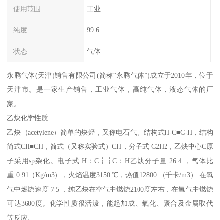
使用范围
工业
纯度
99.6
状态
气体
永腾气体(天津)销售有限公司(简称“永腾气体”)成立于2010年，位于
天津市。是一家生产销售，工业气体，高纯气体，液态气体的厂
家。
乙炔化学性质
乙炔（acetylene）简单的炔烃，又称电石气。结构式H-C≡C-H，结构
简式CH≡CH，简式（又称实验式）CH，分子式 C2H2，乙炔中心C原
子采用sp杂化。电子式 H：C┇┇C：H乙炔分子量 26.4 ，气体比
重 0.91（Kg/m3），火焰温度3150 ℃，热值12800 （千卡/m3） 在氧
气中燃烧速度 7.5 ，纯乙炔在空气中燃烧2100度左右，在氧气中燃烧
可达3600度。化学性质很活泼，能起加成、氧化、聚合及金属取代
等反应。