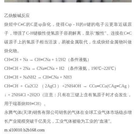
乙炔酸碱反应
炔烃中C≡C的C是sp杂化，使得Csp－H的σ键的电子云更靠近碳原
子，增强了C-H键极性使氢原子容易解离，显示“酸性”。连接在C≡C
碳原子上的氢原子相当活泼，易被金属取代，生成炔烃金属物叫做
炔化物。
CH≡CH + Na → CH≡CNa + 1/2H2（条件液氨）
CH≡CH + 2Na → CNa≡CNa + H2 （条件液氨，190℃~220℃）
CH≡CH + NaNH2 → CH≡CNa + NH3
CH≡CH + Cu2Cl2 （2AgCl）+2NH4OH → CCu≡CCu(CAg≡CAg）
↓ + 2NH4Cl +2H2O（注意：只有在三键上含有氢原子时才会发生，
用于端基炔RH≡CH）。
永腾气体(天津)销售有限公司销售的气体在全球工业气体市场稳步增
长产业规模突破千亿美元，工业气体被喻为工业的“血液”。
m.sl10010.b2b168.com