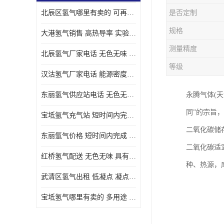
北辰区氢气哪里有卖的 可再生 实验室应用
是否定制
规格
大港氢气销售 高热导率 实验室应用
测量精度
北辰氢气厂家电话 无色无味 凝点为-259
等级
汉沽氢气厂家电话 能源密度高 储存和传输便利
东丽氢气供应站电话 无色无味 储存和传输便利
永腾气体(天
同”的宗旨
宝坻氩气充气站 短时间内完成 人员经过培训
二氧化碳储
东丽氩气价格 短时间内完成 物流管理优良
二氧化碳适
红桥氢气配送 无色无味 具有较低的密度
种、热源，
武清区氢气出租 低凝点 凝点为-259
宝坻氢气哪里有卖的 多用途 可以在空气中上升