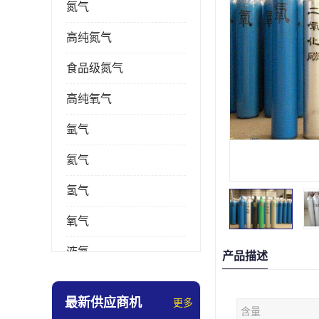
氮气
高纯氮气
食品级氮气
高纯氧气
氩气
氦气
氢气
氧气
液氮
产品描述
乙炔
最新供应商机
更多
含量