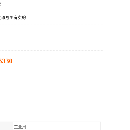
区
化碳哪里有卖的
5330
工业用