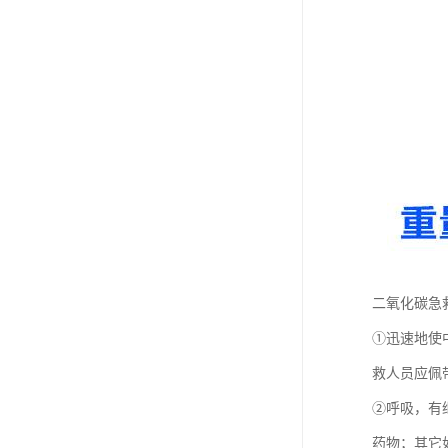
二氧化碳急
①迅速地使
救人员应佩
②呼吸，有
药物；其它