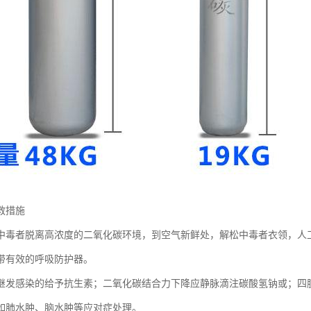
救措施
中毒者脱离高浓度的二氧化碳环境，到空气新鲜处，解松中毒者衣领，人
带有效的呼吸防护器。
继发感染的给予抗生素；二氧化碳结合力下降应静脉滴注碳酸氢钠或；四
如肺水肿、脑水肿等应对症处理。