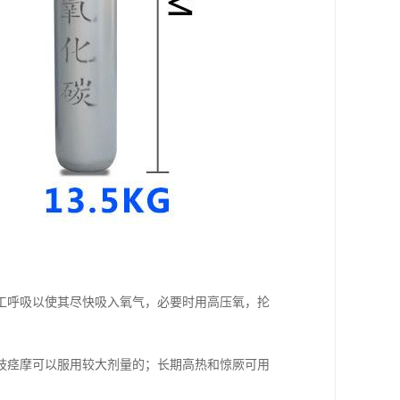
工呼吸以使其尽快吸入氧气，必要时用高压氧，抡
肢痉摩可以服用较大剂量的；长期高热和惊厥可用