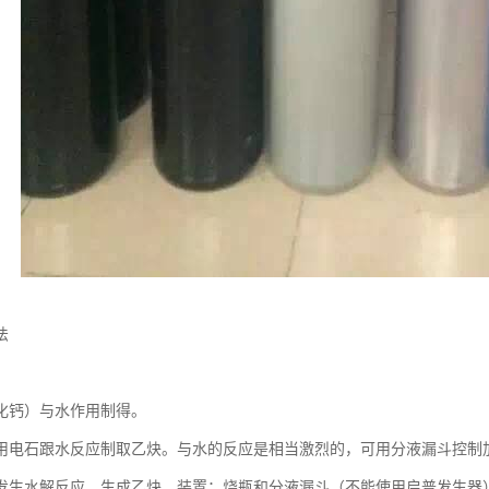
法
化钙）与水作用制得。
用电石跟水反应制取乙炔。与水的反应是相当激烈的，可用分液漏斗控制
发生水解反应，生成乙炔。装置：烧瓶和分液漏斗（不能使用启普发生器