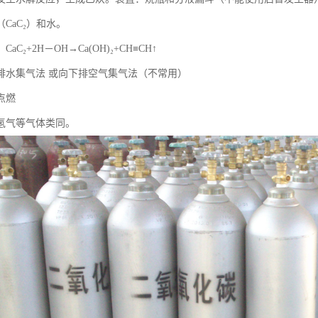
CaC₂）和水。
aC₂+2H－OH→Ca(OH)₂+CH≡CH↑
排水集气法 或向下排空气集气法（不常用）
点燃
氢气等气体类同。