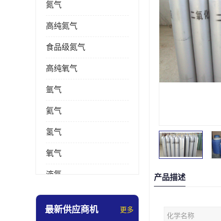
氮气
高纯氮气
食品级氮气
高纯氧气
氩气
氦气
氢气
氧气
液氮
产品描述
乙炔
最新供应商机
更多
化学名称