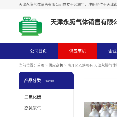
天津永腾气体销售有限
公司首页
供应商机
企业
当前位置：
首页
>
供应商机
> 南开区乙炔哪有 天津永腾气
产品分类
Product
二氧化碳
高纯氩气