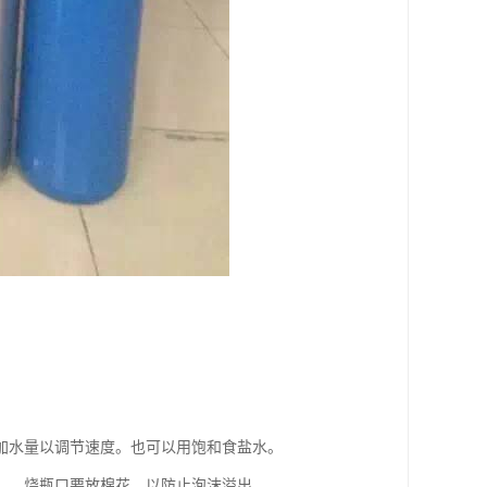
加水量以调节速度。也可以用饱和食盐水。
）。烧瓶口要放棉花，以防止泡沫溢出。