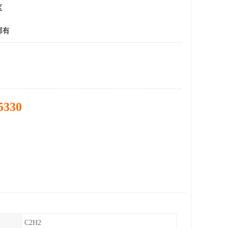
区
哪有
5330
C2H2