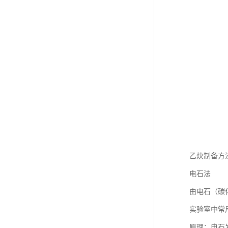
乙炔制备方
电石法
由电石（碳
实验室中常
原理：电石