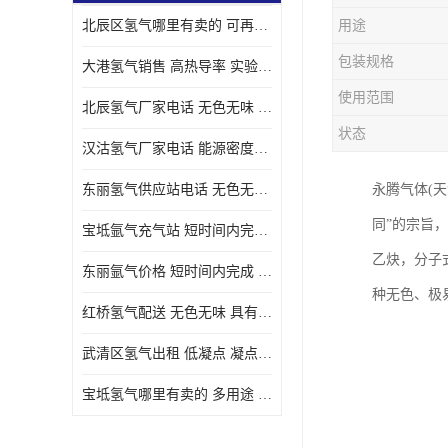
北辰区氢气哪里有卖的 可再生 实验室应用
用途
包装规格
大港氢气销售 高热导率 实验室应用
使用范围
北辰氢气厂家电话 无色无味 凝点为-259
状态
汉沽氢气厂家电话 能源密度高 储存和传输便利
东丽氢气供应站电话 无色无味 储存和传输便利
永腾气体(天
同”的宗旨
宝坻氩气充气站 短时间内完成 人员经过培训
乙炔，分子
东丽氩气价格 短时间内完成 物流管理优良
种无色、极
红桥氢气配送 无色无味 具有较低的密度
武清区氢气出租 低凝点 凝点为-259
宝坻氢气哪里有卖的 多用途 可以在空气中上升