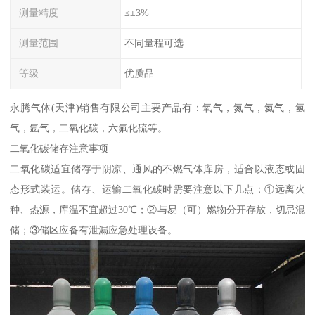
测量精度
≤±3%
测量范围
不同量程可选
等级
优质品
永腾气体(天津)销售有限公司主要产品有：氧气，氮气，氦气，氢
气，氩气，二氧化碳，六氟化硫等。
二氧化碳储存注意事项
二氧化碳适宜储存于阴凉、通风的不燃气体库房，适合以液态或固
态形式装运。储存、运输二氧化碳时需要注意以下几点：①远离火
种、热源，库温不宜超过30℃；②与易（可）燃物分开存放，切忌混
储；③储区应备有泄漏应急处理设备。