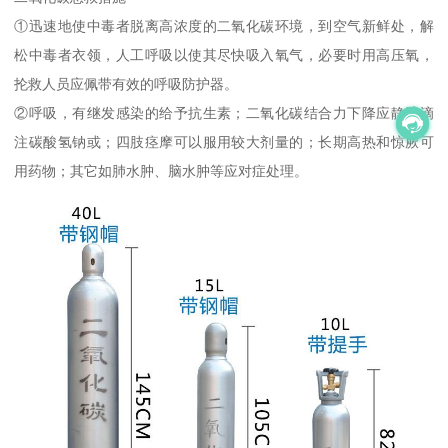
①迅速地使中毒者脱离高浓度的二氧化碳环境，到空气新鲜处，解
松中毒者衣领，人工呼吸以使其尽快吸入氧气，必要时用高压氧，
抡救人员应佩带有效的呼吸防护器。
②呼吸，有继发感染的给予抗生素；二氧化碳结合力下降应静脉滴
注碳酸氢钠或；四肢痉摩可以服用较大剂量的；长期高热和惊厥可
用药物；其它如肺水肿、脑水肿等应对症处理。