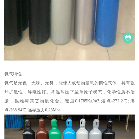
氦气特性
氦气是无色、无味、无臭，能使人或动物窒息的惰性气体，具有强
烈扩散性，导电性好。常温常压下呈单原子状态，化学性质不活
泼，很难与其它物质化合。密度0.1785Kg/m3;熔点-272.2℃;沸
点-268.94℃;临界压力0.23Mpa.