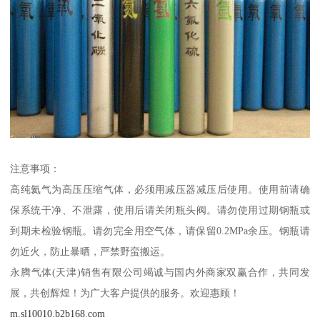
注意事项：
高纯氦气为高压压缩气体，必须用减压器减压后使用。使用前请确
保系统干净、不泄露，使用后请关闭瓶头阀。请勿使用过期钢瓶或
到期未检验钢瓶。请勿完全用空气体，请保留0.2MPa余压。钢瓶请
勿近火，防止暴晒，严禁野蛮搬运。
永腾气体(天津)销售有限公司竭诚与国内外商家双赢合作，共同发
展，共创辉煌！为广大客户提供的服务。欢迎惠顾！
m.sl10010.b2b168.com